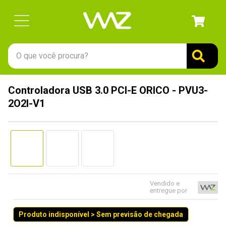
O que você procura?
TERMOS MAIS BUSCADOS
Controladora USB 3.0 PCI-E ORICO - PVU3-
1
º
gabinete
2O2I-V1
2
º
keychron
3
º
teclado
4
º
ssd
5
º
openbox
6
º
mouse
Vendido e
entregue por
7
º
fractal
Produto indisponível > Sem previsão de chegada
8
º
controle