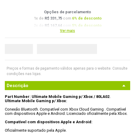
9
º
controle
Opções de parcelamento
10
º
hd
1
x de
R$ 331,75
com
6
% de desconto
2
x de
R$ 167,64
com
5
% de desconto
Ver mais
3
x de
R$ 112,35
com
4.5
% de desconto
4
x de
R$ 84,70
com
4
% de desconto
Preços e formas de pagamento válidos apenas para o website. Consulte
condições nas lojas.
Descrição
Part Number: Ultimate Mobile Gaming p/ Xbox / 80LA02.
Ultimate Mobile Gaming p/ Xbox:
Conexão Bluetooth. Compatível com Xbox Cloud Gaming . Compatível 
com dispositivos Apple e Android. Licenciado oficialmente pela Xbox.

Compatível com dispositivos Apple e Android:
Oficialmente suportado pela Apple.
