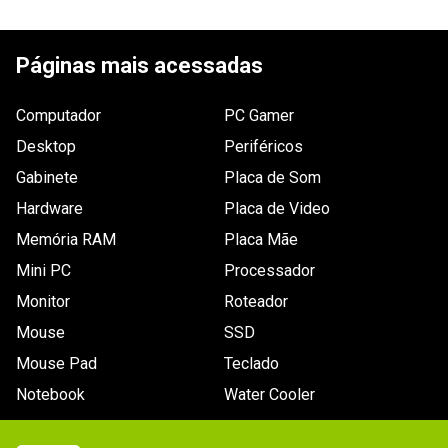
Outras
- Peso: 236g;

- Bateria recarregável integrada (Li-Íon / 300mAh);

informações
- Autonomia média de 13 horas com 1,5 horas de 
recarga.
Páginas mais acessadas
Computador
PC Gamer
Desktop
Periféricos
Gabinete
Placa de Som
Hardware
Placa de Video
Memória RAM
Placa Mãe
Mini PC
Processador
Monitor
Roteador
Mouse
SSD
Mouse Pad
Teclado
Notebook
Water Cooler