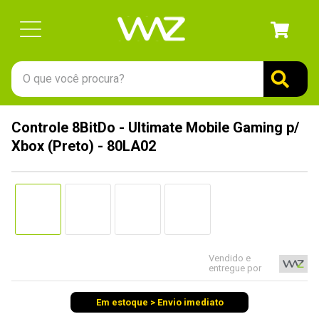
O que você procura?
TERMOS MAIS BUSCADOS
Controle 8BitDo - Ultimate Mobile Gaming p/
1
º
gabinete
Xbox (Preto) - 80LA02
2
º
keychron
3
º
teclado
4
º
ssd
5
º
openbox
Vendido e
6
º
mouse
entregue por
7
º
jonsbo
Em estoque > Envio imediato
8
º
fractal