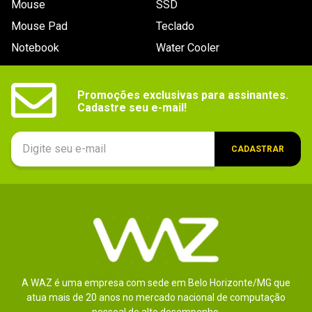
Mouse
SSD
9
º
controle
Mouse Pad
Teclado
10
º
hd
Notebook
Water Cooler
Promoções exclusivas para assinantes.

Cadastre seu e-mail!
CADASTRAR
A WAZ é uma empresa com sede em Belo Horizonte/MG que
atua mais de 20 anos no mercado nacional de computação