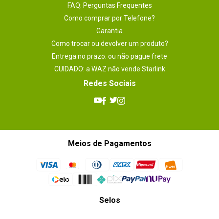
FAQ: Perguntas Frequentes
Como comprar por Telefone?
Sim, recomendaria a um amigo
Garantia
Por
:
Carlos H.
De
:
São Paulo - SP
Como trocar ou devolver um produto?
Entrega no prazo: ou não pague frete
Essa avaliação foi útil?
0
0
CUIDADO: a WAZ não vende Starlink
Redes Sociais
1 - 4
de
4
ESCREVER AVALIAÇÃO
Meios de Pagamentos
Selos