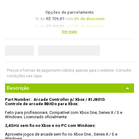
9
º
noctua
Opções de parcelamento
10
º
fractal
1
x de
R$ 729,87
com
6
% de desconto
2
x de
R$ 368,82
com
5
% de desconto
Ver mais
3
x de
R$ 247,17
com
4.5
% de desconto
4
x de
R$ 186,35
com
4
% de desconto
Preços e formas de pagamento válidos apenas para o website. Consulte
condições nas lojas.
Descrição
Part Number:  Arcade Controller p/ Xbox / 81JB01D.
Controle de arcade 8BitDo para Xbox:
Feito para profissionais. Compatível com Xbox One, Series X / S e 
Windows. Licenciado oficialmente.

2,4GHz sem fio no Xbox e no PC com Windows:
Aproveite jogos de arcade sem fio no Xbox One , Series X / S e 
Windows.
