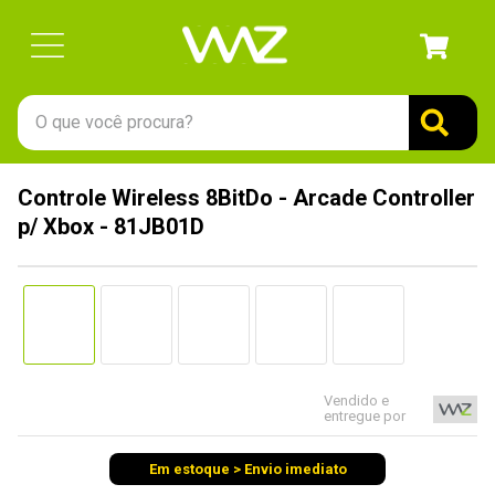
O que você procura?
TERMOS MAIS BUSCADOS
Controle Wireless 8BitDo - Arcade Controller
1
º
gabinete
p/ Xbox - 81JB01D
2
º
keychron
3
º
ssd
4
º
teclado
5
º
openbox
Vendido e
6
º
mouse
entregue por
7
º
jonsbo
Em estoque > Envio imediato
8
º
controle