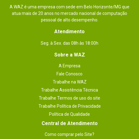
não conhecia a waz e fiquei com medo
A WAZ é uma empresa com sede em Belo Horizonte/MG que
de comprar,mas comprei e chegou
atua mais de 20 anos no mercado nacional de computação
pessoal de alto desempenho.
certinho em dois dias úteis.
Atendimento
Por
:
Thiago S.
De
:
Brasília - DF
Seg. à Sex. das 08h às 18:00h
Essa avaliação foi útil?
0
0
Sobre a WAZ
A Empresa
Fale Conosco
Trabalhe na WAZ
Trabalhe Assistência Técnica
Trabalhe Termos de uso do site
Trabalhe Política de Privacidade
Política de Qualidade
Enviado há
3 meses
Central de Atendimento
Como comprar pelo Site?
qualidade altíssima! e total efetividade