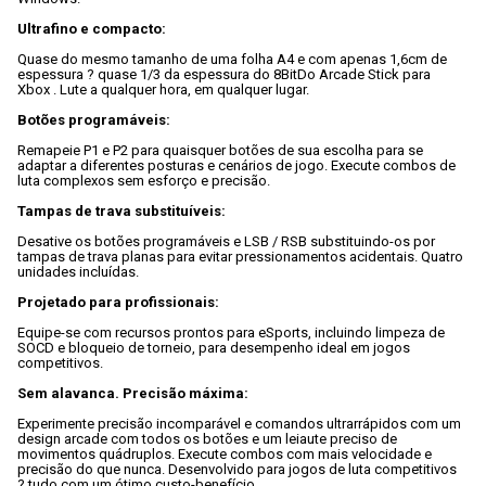
Ultrafino e compacto:
Quase do mesmo tamanho de uma folha A4 e com apenas 1,6cm de 
espessura ? quase 1/3 da espessura do 8BitDo Arcade Stick para 
Xbox . Lute a qualquer hora, em qualquer lugar.

Botões programáveis:
Remapeie P1 e P2 para quaisquer botões de sua escolha para se 
adaptar a diferentes posturas e cenários de jogo. Execute combos de 
luta complexos sem esforço e precisão.

Tampas de trava substituíveis:
Desative os botões programáveis e LSB / RSB substituindo-os por 
tampas de trava planas para evitar pressionamentos acidentais. Quatro 
unidades incluídas.

Projetado para profissionais:
Equipe-se com recursos prontos para eSports, incluindo limpeza de 
SOCD e bloqueio de torneio, para desempenho ideal em jogos 
competitivos.

Sem alavanca. Precisão máxima:
Experimente precisão incomparável e comandos ultrarrápidos com um 
design arcade com todos os botões e um leiaute preciso de 
movimentos quádruplos. Execute combos com mais velocidade e 
precisão do que nunca. Desenvolvido para jogos de luta competitivos 
? tudo com um ótimo custo-benefício.
