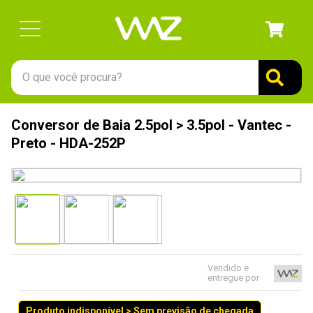
O que você procura?
TERMOS MAIS BUSCADOS
Conversor de Baia 2.5pol > 3.5pol - Vantec -
1
º
gabinete
Preto - HDA-252P
2
º
keychron
3
º
ssd
4
º
teclado
5
º
openbox
6
º
mouse
Vendido e
entregue por
7
º
jonsbo
8
º
controle
Produto indisponível > Sem previsão de chegada