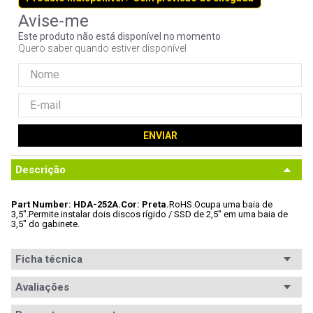
9
º
noctua
Este produto não está disponível no momento
10
º
fractal
Quero saber quando estiver disponível
ENVIAR
Descrição
Part Number: HDA-252A.
Cor: Preta.
RoHS.
Ocupa uma baia de 
3,5".
Permite instalar dois discos rígido / SSD de 2,5" em uma baia de 
3,5" do gabinete.
Ficha técnica
Avaliações