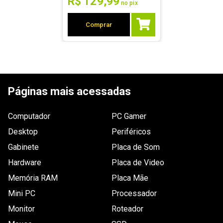
R$
129
,
99
no pix
Por
:
Arlindo N.
Comprar
Essa avaliação foi útil?
1
0
Enviado há
7 anos
Preço muito elevado para um produto
Páginas mais acessadas
simples de plástico. As entradas para
Computador
PC Gamer
parafuso também não são inteiramente
Desktop
Periféricos
compatíveis com qualquer gabinete.
Gabinete
Placa de Som
Por
:
João
De
:
Belém - PA
Hardware
Placa de Video
Memória RAM
Placa Mãe
Essa avaliação foi útil?
0
0
Mini PC
Processador
Monitor
Roteador