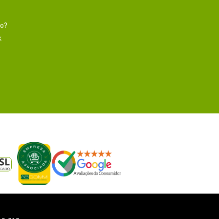
to?
k