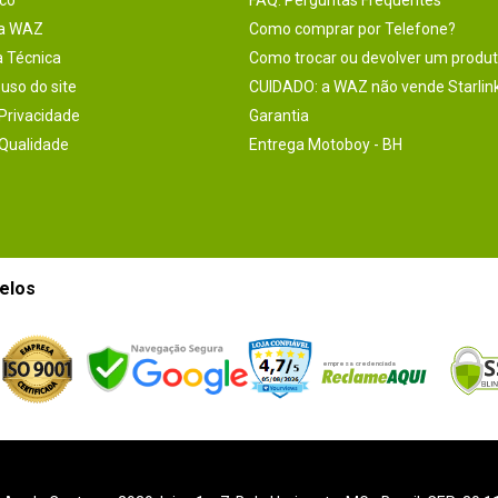
co
FAQ: Perguntas Frequentes
na WAZ
Como comprar por Telefone?
a Técnica
Como trocar ou devolver um produ
uso do site
CUIDADO: a WAZ não vende Starlin
 Privacidade
Garantia
 Qualidade
Entrega Motoboy - BH
elos