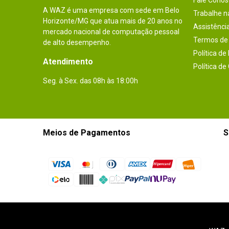
Fale Conos
A WAZ é uma empresa com sede em Belo
Trabalhe 
Horizonte/MG que atua mais de 20 anos no
Assistênci
mercado nacional de computação pessoal
Termos de 
de alto desempenho.
Política de
Atendimento
Política de
Seg. à Sex. das 08h às 18:00h
Meios de Pagamentos
S