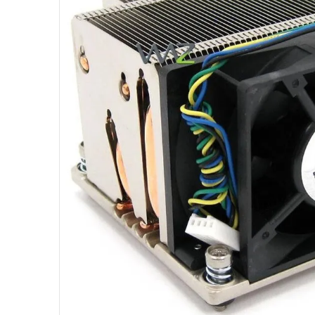
10
º
ventoinha