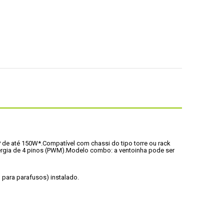
 de até 150W*.
Compatível com chassi do tipo torre ou rack 
inha de 6cm com conector de  						energia de 4 pinos (PWM).
Modelo combo: a ventoinha pode ser 
- Este cooler requer que a  						placa mãe já tenha um backplate (do tipo que tem furação  						para parafusos) instalado.