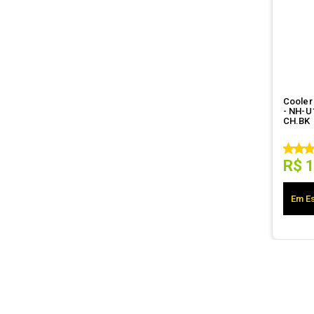
Cooler
- NH-U
CH.BK
R$
Em Es