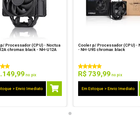
 p/ Processador (CPU) - Noctua
Cooler p/ Processador (CPU) - 
12A chromax.black - NH-U12A
- NH-U9S chromax.black
1
.
149
,
99
R$
739
,
99
no pix
no pix
toque > Envio Imediato
Em Estoque > Envio Imediato