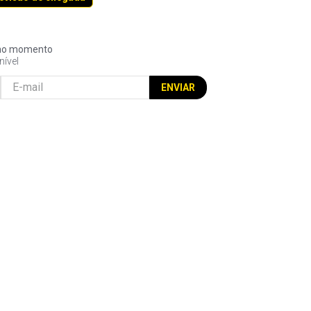
l no momento
nível
ENVIAR