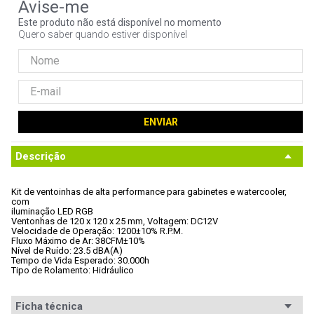
9
º
controle
Este produto não está disponível no momento
Quero saber quando estiver disponível
10
º
jonsbo
ENVIAR
Descrição
Kit de ventoinhas de alta performance para gabinetes e watercooler, 
com

iluminação LED RGB
Ventonhas de 120 x 120 x 25 mm, Voltagem: DC12V
Velocidade de Operação: 1200±10% R.P.M.
Fluxo Máximo de Ar: 38CFM±10%
Nível de Ruído: 23.5 dBA(A)
Tempo de Vida Esperado: 30.000h
Tipo de Rolamento: Hidráulico

Ficha técnica