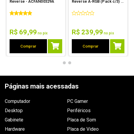
Reverse - ACFAN00329A
Reverse A-RGB (Pack c/3) -
Led
ACFAN00333A
Dimensões
Não especificadas
Outras
Controlador de ventoinha

R$
69
,
99
R$
239
,
99
Controle remoto
informações
no pix
no pix
Comprar
Comprar
Páginas mais acessadas
Computador
PC Gamer
Desktop
Periféricos
Gabinete
Placa de Som
Hardware
Placa de Video