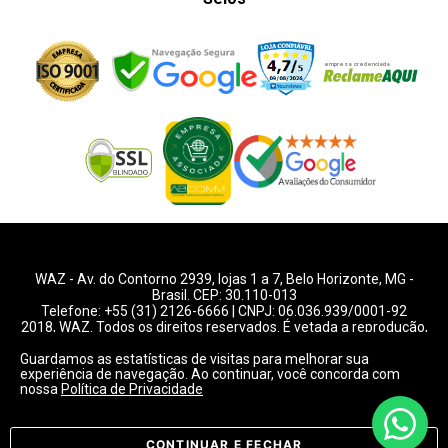
WAZ -
Av. do Contorno 2939
, lojas 1 a 7,
Belo Horizonte
,
MG
-
Brasil. CEP: 30.110-013
Telefone:
+55 (31) 2126-6666
| CNPJ: 06.036.939/0001-92
2018, WAZ. Todos os direitos reservados. É vetada a reprodução,
total ou parcial deste website.
Guardamos as estatísticas de visitas para melhorar sua
experiência de navegação. Ao continuar, você concorda com
Preços e condições de pagamentos válidos exclusivamente
nossa
Política de Privacidade
para compras pelo website.
Consulte condições na loja.
CONTINUAR E FECHAR