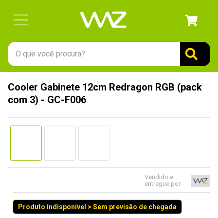
O que você procura?
TERMOS MAIS BUSCADOS
Cooler Gabinete 12cm Redragon RGB (pack
1
º
gabinete
com 3) - GC-F006
2
º
keychron
3
º
teclado
4
º
ssd
5
º
openbox
6
º
mouse
Vendido e
entregue por
7
º
fractal
Produto indisponível > Sem previsão de chegada
8
º
hd