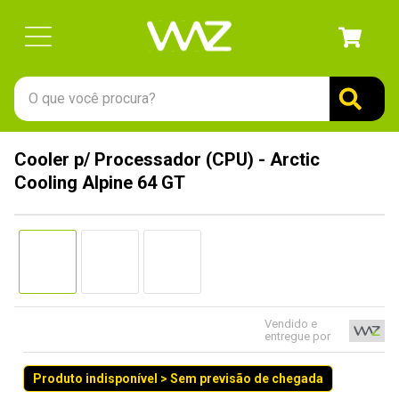
O que você procura?
TERMOS MAIS BUSCADOS
Cooler p/ Processador (CPU) - Arctic
1
º
gabinete
Cooling Alpine 64 GT
2
º
keychron
3
º
teclado
4
º
ssd
5
º
openbox
6
º
mouse
Vendido e
entregue por
7
º
jonsbo
Produto indisponível > Sem previsão de chegada
8
º
fractal