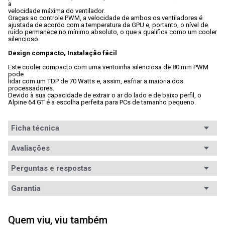
a

velocidade máxima do ventilador. 
Graças ao controle PWM, a velocidade de ambos os ventiladores é

ajustada de acordo com a temperatura da GPU e, portanto, o nível de

ruído permanece no mínimo absoluto, o que a qualifica como um cooler

silencioso.
Design compacto, Instalação fácil
Este cooler compacto com uma ventoinha silenciosa de 80 mm PWM 
pode

lidar com um TDP de 70 Watts e, assim, esfriar a maioria dos

processadores. 
Devido à sua capacidade de extrair o ar do lado e de baixo perfil, o

Alpine 64 GT é a escolha perfeita para PCs de tamanho pequeno.

Ficha técnica
Conteúdo da
Avaliações
1x Cooler
embalagem
Perguntas e respostas
Tipo
Refrigeração ativa
Avaliações
Garantia
Socket
AM2, AM2+, AM3, AM3+, AM4, FM1, FM2, FM2+
Garantia
12 meses de garantia
TDP (Máx.)
75W
5
estrelas
1
Quem viu, viu também