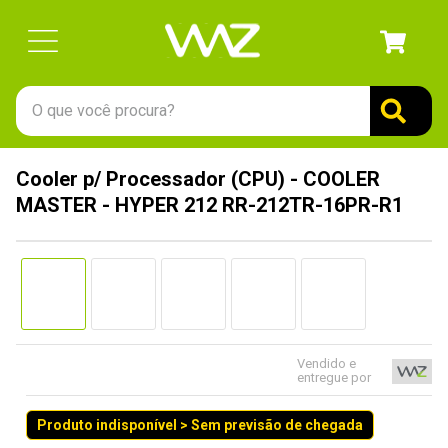
O que você procura?
TERMOS MAIS BUSCADOS
Cooler p/ Processador (CPU) - COOLER
1
º
gabinete
MASTER - HYPER 212 RR-212TR-16PR-R1
2
º
keychron
3
º
ssd
4
º
teclado
5
º
openbox
6
º
mouse
Vendido e
entregue por
7
º
jonsbo
Produto indisponível > Sem previsão de chegada
8
º
controle