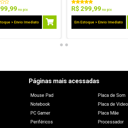
699
,
99
R$
299
,
99
no pix
no pix
toque > Envio Imediato
Em Estoque > Envio Imediato
Páginas mais acessadas
Mouse Pad
Placa de Som
Notebook
Placa de Video
PC Gamer
Placa Mãe
Periféricos
Processador