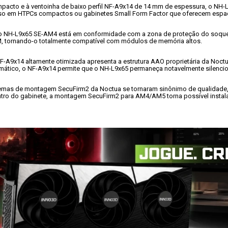
mpacto e à ventoinha de baixo perfil NF-A9x14 de 14 mm de espessura, o NH-
a uso em HTPCs compactos ou gabinetes Small Form Factor que oferecem espaç
o NH-L9x65 SE-AM4 está em conformidade com a zona de proteção do soque
M, tornando-o totalmente compatível com módulos de memória altos.
F-A9x14 altamente otimizada apresenta a estrutura AAO proprietária da Noc
mático, o NF-A9x14 permite que o NH-L9x65 permaneça notavelmente silenci
emas de montagem SecuFirm2 da Noctua se tornaram sinônimo de qualidade, s
tro do gabinete, a montagem SecuFirm2 para AM4/AM5 torna possível instalar