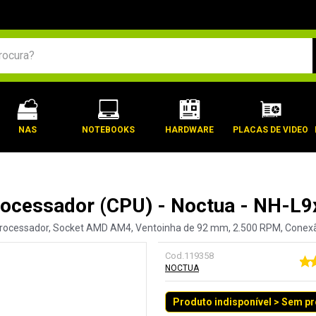
BUSCADOS
NAS
NOTEBOOKS
HARDWARE
PLACAS DE VIDEO
Processador (CPU) - Noctua - NH-L
processador, Socket AMD AM4, Ventoinha de 92 mm, 2.500 RPM, Conex
Cod.
119358
NOCTUA
Produto indisponível > Sem p