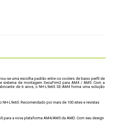
ou-se uma escolha padrão entre os coolers de baixo perfil de 
nte sistema de montagem SecuFirm2 para AM4 / AM5. Com a 
abricante de 6 anos, o NH-L9x65 SE-AM4 forma uma solução 
 NH-L9x65. Recomendado por mais de 100 sites e revistas 
x65 para a nova plataforma AM4/AM5 da AMD. Com seu design 