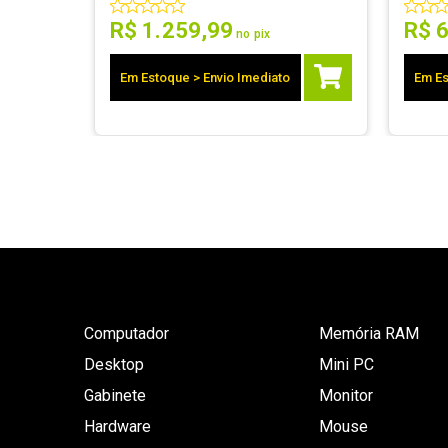
R$
1
.
259
,
99
R$
no pix
Em Estoque > Envio Imediato
Em Es
Computador
Memória RAM
Desktop
Mini PC
Gabinete
Monitor
Hardware
Mouse