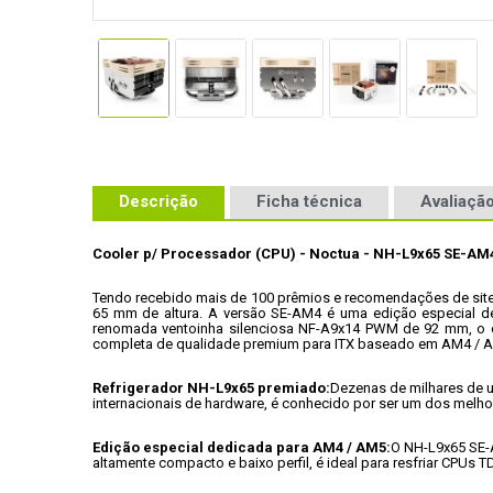
Descrição
Ficha técnica
Avaliação
Cooler p/ Processador (CPU) - Noctua - NH-L9x65 SE-AM
Tendo recebido mais de 100 prêmios e recomendações de sites 
65 mm de altura. A versão SE-AM4 é uma edição especial 
renomada ventoinha silenciosa NF-A9x14 PWM de 92 mm, o c
completa de qualidade premium para ITX baseado em AM4 / 
Refrigerador NH-L9x65 premiado:
Dezenas de milhares de 
internacionais de hardware, é conhecido por ser um dos melho
Edição especial dedicada para AM4 / AM5:
O NH-L9x65 SE-
altamente compacto e baixo perfil, é ideal para resfriar CPU