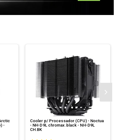
Arctic
Cooler p/ Processador (CPU) - Noctua
Cooler p/
) -
- NH-D9L chromax.black - NH-D9L
Cooling 
CH.BK