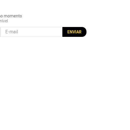
l no momento
nível
ENVIAR