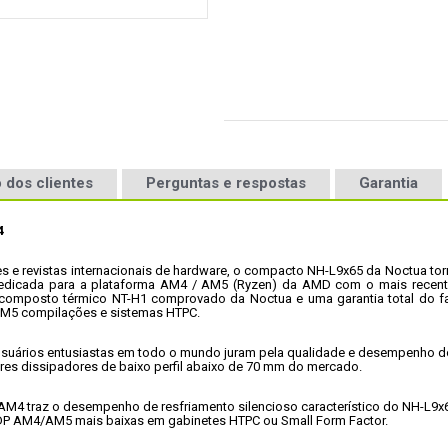
 dos clientes
Perguntas e respostas
Garantia
4 
e revistas internacionais de hardware, o compacto NH-L9x65 da Noctua torn
dedicada para a plataforma AM4 / AM5 (Ryzen) da AMD com o mais rece
omposto térmico NT-H1 comprovado da Noctua e uma garantia total do f
AM5 compilações e sistemas HTPC.
usuários entusiastas em todo o mundo juram pela qualidade e desempenho do
res dissipadores de baixo perfil abaixo de 70 mm do mercado.
AM4 traz o desempenho de resfriamento silencioso característico do NH-L9
s TDP AM4/AM5 mais baixas em gabinetes HTPC ou Small Form Factor.