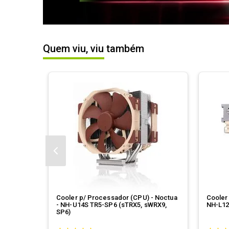
Quem viu, viu também
Cooler p/ Processador (CPU) - Noctua
Cooler
- NH-U14S TR5-SP6 (sTRX5, sWRX9,
NH-L1
SP6)