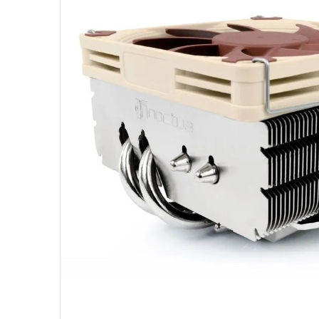
10
º
jonsbo