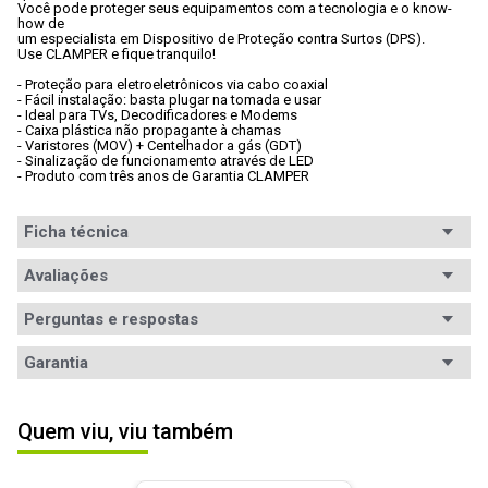
Você pode proteger seus equipamentos com a tecnologia e o know-
how de

um especialista em Dispositivo de Proteção contra Surtos (DPS). 
Use CLAMPER e fique tranquilo!
- Proteção para eletroeletrônicos via cabo coaxial
- Fácil instalação: basta plugar na tomada e usar
- Ideal para TVs, Decodificadores e Modems
- Caixa plástica não propagante à chamas
- Varistores (MOV) + Centelhador a gás (GDT)
- Sinalização de funcionamento através de LED
- Produto com três anos de Garantia CLAMPER
Ficha técnica
Conteúdo da
Avaliações
1x DPS
embalagem
Perguntas e respostas
Potência de
Não especificada
Avaliações
saída (W)
Garantia
Tem esse produto? Seja o primeiro a avaliá-lo!
Bivolt
Sim Automático
Garantia
12 meses de garantia
Quem viu, viu também
Carga nominal
10A
Informações
O prazo de garantia, em meses está especificado na 
ESCREVER AVALIAÇÃO
(energia)
nota fiscal. Em até 7 dias após a emissão da NF, a 
de Garantia
garantia desse produto é exercida diretamente na 