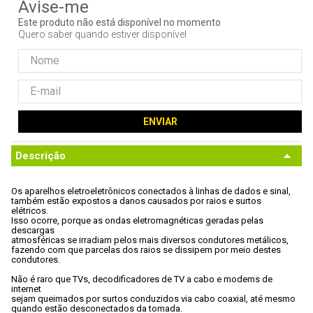
9
º
noctua
Este produto não está disponível no momento
Quero saber quando estiver disponível
10
º
fractal
ENVIAR
Descrição
Os aparelhos eletroeletrônicos conectados à linhas de dados e sinal,

também estão expostos a danos causados por raios e surtos 
elétricos. 
Isso ocorre, porque as ondas eletromagnéticas geradas pelas 
descargas

atmosféricas se irradiam pelos mais diversos condutores metálicos,

fazendo com que parcelas dos raios se dissipem por meio destes

condutores. 
Não é raro que TVs, decodificadores de TV a cabo e modems de 
internet

sejam queimados por surtos conduzidos via cabo coaxial, até mesmo

quando estão desconectados da tomada. 