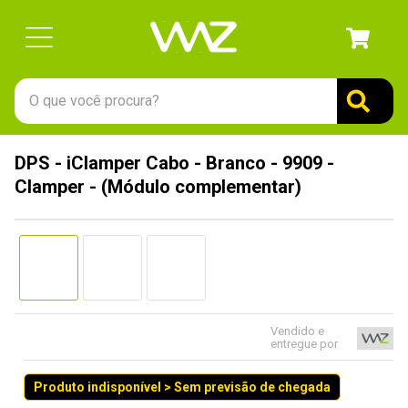
O que você procura?
TERMOS MAIS BUSCADOS
DPS - iClamper Cabo - Branco - 9909 -
1
º
gabinete
Clamper - (Módulo complementar)
2
º
keychron
3
º
ssd
4
º
teclado
5
º
openbox
6
º
mouse
Vendido e
entregue por
7
º
jonsbo
Produto indisponível > Sem previsão de chegada
8
º
controle