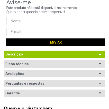
9
º
controle
Este produto não está disponível no momento
Quero saber quando estiver disponível
10
º
jonsbo
ENVIAR
Descrição
Ficha técnica
Conteúdo da
Avaliações
1x Filtro de linha + DPS
embalagem
Perguntas e respostas
Potência de
2.200W
saída (W)
Avaliações
Garantia
Bivolt
Sim Automático
Garantia
12 meses de garantia
5
estrelas
2
Quem viu, viu também