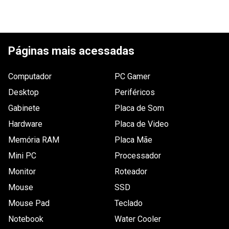
Enviado há
4 anos
Muito bom, produto prático, suporta
Páginas mais acessadas
vários equipamentos conectados,
acabaram os estalos chatos de
Computador
PC Gamer
"estabilizador" que não serve pra nada.
Desktop
Periféricos
Por
:
Cristiano C.
De
:
Belo Horizonte - MG
Gabinete
Placa de Som
Hardware
Placa de Video
Essa avaliação foi útil?
2
0
Memória RAM
Placa Mãe
Mini PC
Processador
Monitor
Roteador
1 - 2
de
2
Mouse
SSD
Mouse Pad
Teclado
ESCREVER AVALIAÇÃO
Notebook
Water Cooler