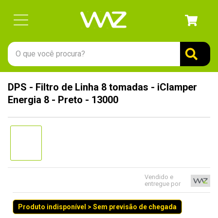
O que você procura?
TERMOS MAIS BUSCADOS
DPS - Filtro de Linha 8 tomadas - iClamper
1
º
gabinete
Energia 8 - Preto - 13000
2
º
keychron
3
º
teclado
4
º
ssd
5
º
openbox
6
º
mouse
Vendido e
entregue por
7
º
fractal
Produto indisponível > Sem previsão de chegada
8
º
hd