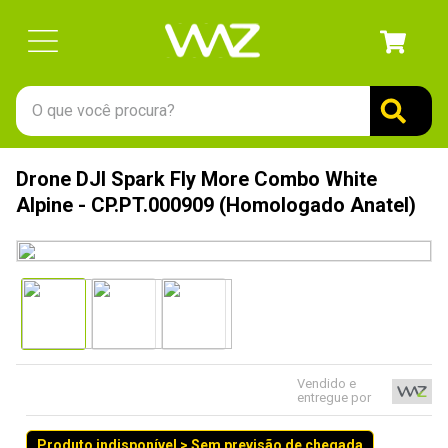
O que você procura?
TERMOS MAIS BUSCADOS
Drone DJI Spark Fly More Combo White
1
º
gabinete
Alpine - CP.PT.000909 (Homologado Anatel)
2
º
keychron
3
º
teclado
4
º
ssd
5
º
openbox
6
º
jonsbo
Vendido e
entregue por
7
º
mouse
8
º
controle
Produto indisponível > Sem previsão de chegada