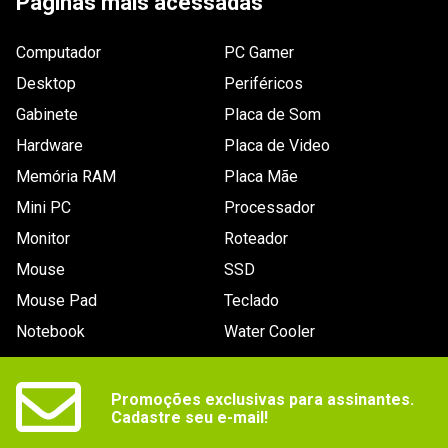
Páginas mais acessadas
Câmera
Sim
Computador
PC Gamer
Resoluções
1.920 x 1.080 FullHD
de vídeo
Desktop
Periféricos
Gabinete
Placa de Som
Resolução
12MP
(foto)
Hardware
Placa de Video
GPS
Sim
Memória RAM
Placa Mãe
Mini PC
Processador
Leitor de
Sim
cartão
Monitor
Roteador
WiFi
Sim
Mouse
SSD
Mouse Pad
Teclado
Suporta Live
Não
Stream
Notebook
Water Cooler
Bateria
Capacidade: 1480mAh
Dimensões
Promoções exclusivas para assinantes.

143 × 143 × 55mm
Cadastre seu e-mail!
Outras
- Peso de Decolagem: 300g
