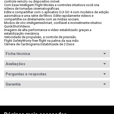
controle remoto ou dispositivo móvel. 
Com Ease Intelligent Flight Modes e controles intuitivos você cria 
vídeos de tomadas cinematográficas. 
Edite e compartilhar com o aplicativo DJI GO 4 com modelos de edição 
automática e uma série de filtros. Edite rapidamente vídeos e 
compartilhe-os diretamente com as mídias sociais.
Modos de vôo inteligentesSmart, confiável e incrivelmente intuitivo 
QuickShotVideos.
Imagens de alta performance e vídeo estabilizado graças a 
estabilização mecânica.
Velocidade de propulsão, e controle de precisão.
Flight SafetyWorry-free flight na palma da sua mão.
Câmera de Cardiograma Estabilizada de 2 Eixos
Ficha técnica
Conteúdo da
Avaliações
- 1x Aeronave Spark 

- 1x Rádio Controle

embalagem
- 2x Baterias Inteligentes

Perguntas e respostas
- 4x Pares de Hélices 

- 4x Protetores de Hélices

Avaliações
- 1x Hub Carregador para 03 baterias

Garantia
- 1x Carregador de bateria Ac + cabo de força

- 1x Cabo Micro-Usb

Tem esse produto? Seja o primeiro a avaliá-lo!
- 1x Case para transporte

Garantia
12 meses de garantia
- 1x Bolsa de ombro para transporte
Modos de
Manual
ESCREVER AVALIAÇÃO
vôo