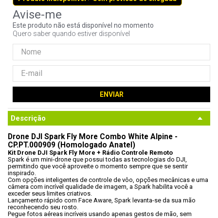
9
º
fractal
Este produto não está disponível no momento
10
º
ventoinha
Quero saber quando estiver disponível
ENVIAR
Descrição
Drone DJI Spark Fly More Combo White Alpine - 
CP.PT.000909 (Homologado Anatel)
Kit Drone DJI Spark Fly More + Rádio Controle Remoto
Spark é um mini-drone que possui todas as tecnologias do DJI, 
permitindo que você aproveite o momento sempre que se sentir 
inspirado. 
Com opções inteligentes de controle de vôo, opções mecânicas e uma 
câmera com incrível qualidade de imagem, a Spark habilita você a 
exceder seus limites criativos. 
Lançamento rápido com Face Aware, Spark levanta-se da sua mão 
reconhecendo seu rosto.
Pegue fotos aéreas incríveis usando apenas gestos de mão, sem 