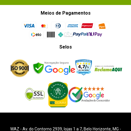
Meios de Pagamentos
Selos
WAZ -
Av. do Contorno 2939
, lojas 1 a 7,
Belo Horizonte
,
MG
-