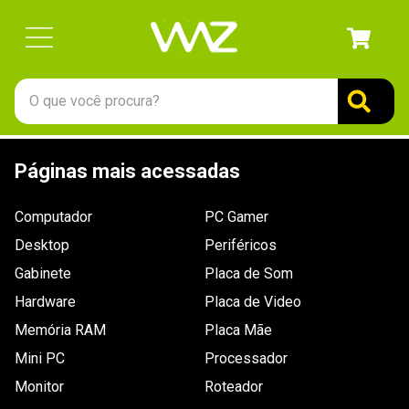
O que você procura?
TERMOS MAIS BUSCADOS
Páginas mais acessadas
1
º
gabinete
2
º
keychron
Computador
PC Gamer
3
º
ssd
Desktop
Periféricos
4
º
teclado
Gabinete
Placa de Som
Hardware
5
º
openbox
Placa de Video
Memória RAM
Placa Mãe
6
º
mouse
Mini PC
Processador
7
º
jonsbo
Monitor
Roteador
8
º
controle