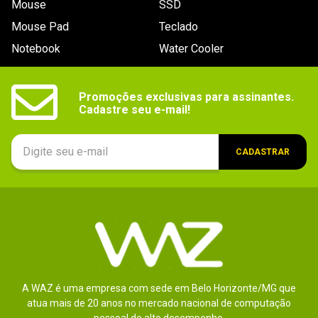
Mouse
SSD
9
º
noctua
Mouse Pad
Teclado
10
º
fractal
Notebook
Water Cooler
Promoções exclusivas para assinantes.

Cadastre seu e-mail!
CADASTRAR
A WAZ é uma empresa com sede em Belo Horizonte/MG que
atua mais de 20 anos no mercado nacional de computação