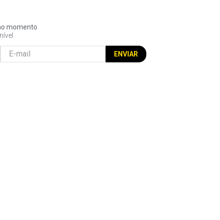
l no momento
nível
ENVIAR