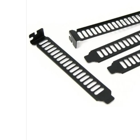
10
º
fractal