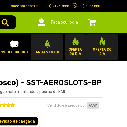
sac@waz.com.br
(31) 2126-6607
(31) 2126-6666
Faça seu login
OFERTA
OFERTA DO
PROCESSADORES
LANÇAMENTOS
DO DIA
DIA
 (Fosco) - SST-AEROSLOTS-BP
do gabinete mantendo o padrão de EMI.
Vendido e entregue por
revisão de chegada