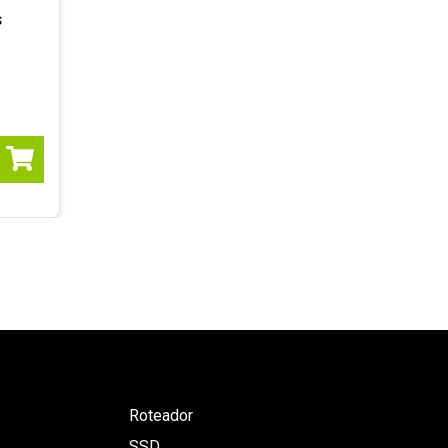
S
Roteador
SSD