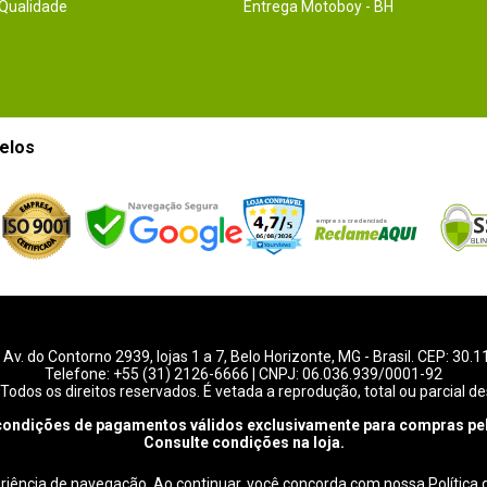
 Qualidade
Entrega Motoboy - BH
elos
-
Av. do Contorno 2939
, lojas 1 a 7,
Belo Horizonte
,
MG
- Brasil. CEP: 30.
Telefone:
+55 (31) 2126-6666
| CNPJ: 06.036.939/0001-92
Todos os direitos reservados. É vetada a reprodução, total ou parcial de
condições de pagamentos válidos exclusivamente para compras pel
Consulte condições na loja.
eriência de navegação. Ao continuar, você concorda com nossa
Política