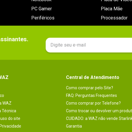
PC Gamer
Placa Mãe
Periféricos
Processador
sinantes.

 WAZ
Central de Atendimento
Como comprar pelo Site?
co
FAQ: Perguntas Frequentes
na WAZ
Como comprar por Telefone?
a Técnica
Como trocar ou devolver um produ
uso do site
CUIDADO: a WAZ não vende Starlin
 Privacidade
Garantia