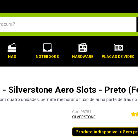
BUSCADOS
NAS
NOTEBOOKS
HARDWARE
PLACAS DE VIDEO
o - Silverstone Aero Slots - Preto
com quatro unidades, permite melhorar o fluxo de ar na parte de trás 
Cod.
98781
SILVERSTONE
Produto indisponível > Sem p