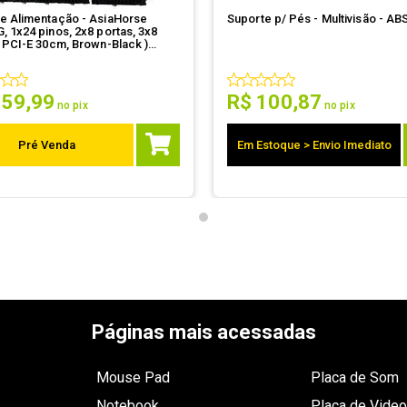
e Alimentação - AsiaHorse
Suporte p/ Pés - Multivisão - AB
 1x24 pinos, 2x8 portas, 3x8
 PCI-E 30cm, Brown-Black )
-BLACK-6KIT
459
,
99
R$
100
,
87
no pix
no pix
Pré Venda
Em Estoque > Envio Imediato
Páginas mais acessadas
Mouse Pad
Placa de Som
Notebook
Placa de Video