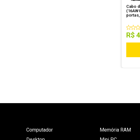
Cabo d
(16AWG,
portas,
BROWN
R$
Computador
Memória RAM
Desktop
Mini PC