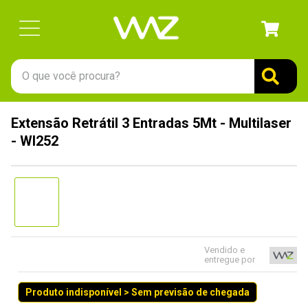
O que você procura?
TERMOS MAIS BUSCADOS
Extensão Retrátil 3 Entradas 5Mt - Multilaser
1
º
gabinete
- WI252
2
º
keychron
3
º
ssd
4
º
teclado
5
º
openbox
6
º
mouse
Vendido e
entregue por
7
º
jonsbo
Produto indisponível > Sem previsão de chegada
8
º
controle