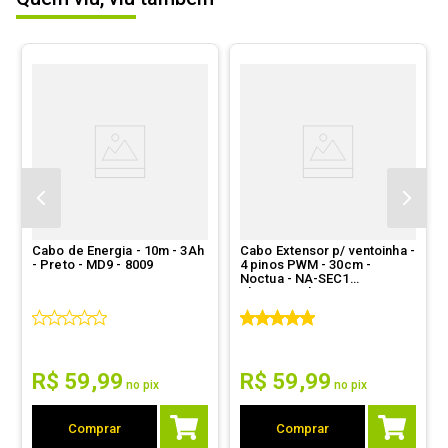
(Máx.)
ESCREVER AVALIAÇÃO
Interface (B)
2 pinos NBR14136
Cor
Branco
Outras
Extensor retrátil

3x tomadas de 2-pinos

informações
Certificação Imetro

Norma NBR14146
Cabo de Energia - 10m - 3Ah
Cabo Extensor p/ ventoinha -
- Preto - MD9 - 8009
4 pinos PWM - 30cm -
Noctua - NA-SEC1
chromax.white
R$
59
,
99
R$
59
,
99
no pix
no pix
Comprar
Comprar