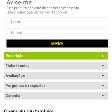
9
º
noctua
Este produto não está disponível no momento
Quero saber quando estiver disponível
10
º
fractal
ENVIAR
Descrição
Ficha técnica
Conteúdo da
Avaliações
1x Extensor
embalagem
Perguntas e respostas
Plugue
2 pinos NBR14146
Avaliações
Garantia
Tipo
Cabo
Tem esse produto? Seja o primeiro a avaliá-lo!
Garantia
12 meses de garantia
Corrente
10A
Quem viu, viu também