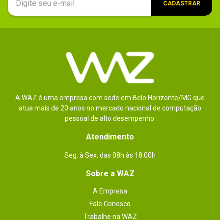
isolamento e não incomoda - ele vem
CADASTRAR
com 3 tamanhos de fone - você deve
escolher o seu. Espero que tenho boa
durabilidade. Considero uma boa
aquisição até o momento.
Por
:
Taylor
A WAZ é uma empresa com sede em Belo Horizonte/MG que
Essa avaliação foi útil?
0
0
atua mais de 20 anos no mercado nacional de computação
pessoal de alto desempenho.
Atendimento
1 - 1
de
1
Seg. à Sex. das 08h às 18:00h
Sobre a WAZ
ESCREVER AVALIAÇÃO
A Empresa
Fale Conosco
Trabalhe na WAZ