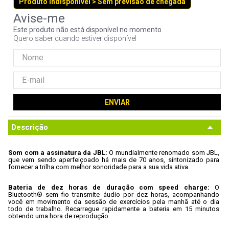
Produto indisponível > Sem previsão de chegada
9
º
controle
10
º
hd
Este produto não está disponível no momento
Quero saber quando estiver disponível
ENVIAR
Descrição
Som com a assinatura da JBL: 
O mundialmente renomado som JBL, 
que vem sendo aperfeiçoado há mais de 70 anos, sintonizado para 
fornecer a trilha com melhor sonoridade para a sua vida ativa.
Bateria de dez horas de duração com speed charge: 
O 
Bluetooth® sem fio transmite áudio por dez horas, acompanhando 
você em movimento da sessão de exercícios pela manhã até o dia 
todo de trabalho. Recarregue rapidamente a bateria em 15 minutos 
obtendo uma hora de reprodução.