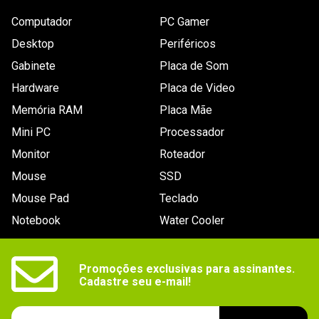
assistência técnica em: 
Conexões
Bluetooth
www.jbl.com.br/assistencia.html Saiba mais em: 
Computador
PC Gamer
www.waz.com.br/garantia
.
Frequência de
20 Hz - 20 kHz
Desktop
Periféricos
resposta
Gabinete
Placa de Som
Compatibilidade
Aparelhos telefônicos, Smartphone / Tablet / 
Ordernar por:
Mais antigos primeiro
Hardware
Placa de Video
Player MP3
Memória RAM
Placa Mãe
Dimensões
Não especificado.
Mini PC
Processador
Enviado há
5 anos
Microfone
Sim
Monitor
Roteador
Atendeu exatamente ao que eu
Segmento
Esportivo
Mouse
SSD
esperava. Comprei há 2 semanas, fiz
Mouse Pad
Teclado
apenas 1 carga. Utilizo ele apenas
Notebook
Water Cooler
durante meu treino de musculação e
eventualmente corrida 3x por semana
Promoções exclusivas para assinantes.

sem nenhum problema - sem
Cadastre seu e-mail!
desencaixar ou soltar. Possui bom