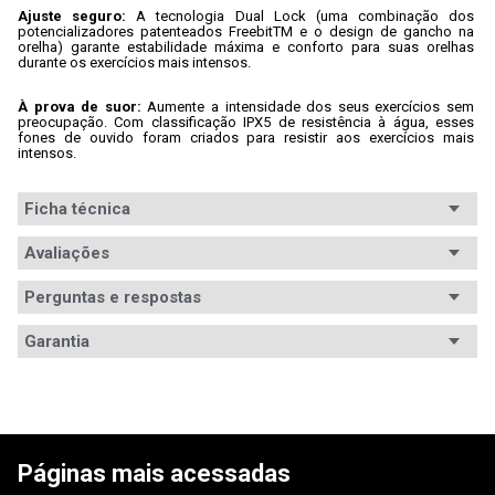
Ajuste seguro: 
A tecnologia Dual Lock (uma combinação dos 
potencializadores patenteados FreebitTM e o design de gancho na 
orelha) garante estabilidade máxima e conforto para suas orelhas 
durante os exercícios mais intensos.
À prova de suor:
 Aumente a intensidade dos seus exercícios sem 
preocupação. Com classificação IPX5 de resistência à água, esses 
fones de ouvido foram criados para resistir aos exercícios mais 
intensos.
Ficha técnica
Conteúdo da
Avaliações
1x Fone de ouvido Reflect Contour 2

3x Borrachinhas para orelha (p,m,g)

embalagem
3x Potencializadores

Perguntas e respostas
1x Cabo de carregamento

1x Bolsa esportiva

1x Certificado de garantia JBL
Avaliações
Garantia
Tipo de fone
Intra-auricular
Garantia
12 meses de garantia
5
estrelas
1
Sistema de
2.0 Estéreo
4
estrelas
0
Informações
O prazo de garantia, em meses está especificado na 
5.00
áudio
nota fiscal. Em até 7 dias após a emissão da NF, a 
3
estrelas
0
de Garantia
garantia desse produto é exercida diretamente na 
2
estrelas
0
1
avaliação
Páginas mais acessadas
Auto-falantes
WAZ. Após esse prazo, entre em contato com o 
5,8mm
1
estrela
0
fabricante pelo 0800-514161 ou encontre uma 