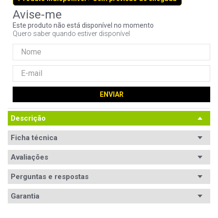
9
º
controle
Este produto não está disponível no momento
10
º
hd
Quero saber quando estiver disponível
ENVIAR
Descrição
Ficha técnica
Avaliações
Perguntas e respostas
Avaliações
Garantia
Garantia
12 meses de garantia