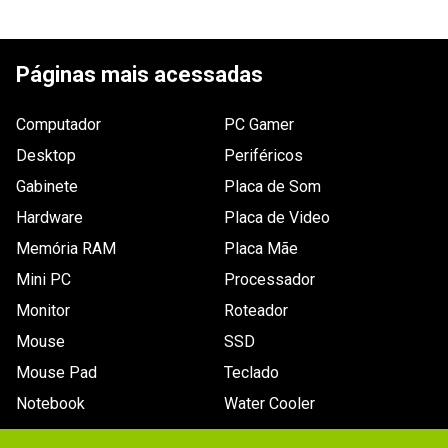
5
estrelas
1
4
estrelas
0
5.00
3
estrelas
0
2
estrelas
0
1
avaliação
Páginas mais acessadas
1
estrela
0
Computador
PC Gamer
Desktop
Periféricos
Gabinete
Placa de Som
Ordernar por:
Mais antigos primeiro
Hardware
Placa de Video
Memória RAM
Placa Mãe
Mini PC
Processador
Enviado há
8 anos
Monitor
Roteador
Produto como o descrito, boa
Mouse
SSD
qualidade de som bom microfone,
Mouse Pad
Teclado
recomendo a compra.
Notebook
Water Cooler
Por
:
Patrick S.
De
:
Araguari - MG