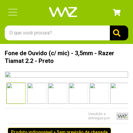
O que você procura?
TERMOS MAIS BUSCADOS
Fone de Ouvido (c/ mic) - 3,5mm - Razer
1
º
gabinete
Tiamat 2.2 - Preto
2
º
keychron
3
º
teclado
4
º
ssd
5
º
openbox
6
º
mouse
Vendido e
entregue por
7
º
jonsbo
8
º
fractal
Produto indisponível > Sem previsão de chegada