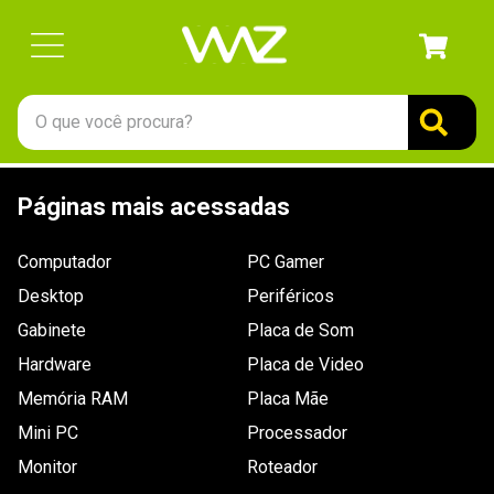
O que você procura?
TERMOS MAIS BUSCADOS
Páginas mais acessadas
1
º
gabinete
2
º
keychron
Computador
PC Gamer
3
º
teclado
Desktop
Periféricos
4
º
ssd
Gabinete
Placa de Som
Hardware
5
º
openbox
Placa de Video
Memória RAM
Placa Mãe
6
º
mouse
Mini PC
Processador
7
º
jonsbo
Monitor
Roteador
8
º
fractal