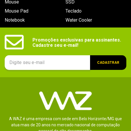
Mouse
SSD
9
º
controle
Mouse Pad
Teclado
10
º
hd
Notebook
Water Cooler
Promoções exclusivas para assinantes.

Cadastre seu e-mail!
CADASTRAR
A WAZ é uma empresa com sede em Belo Horizonte/MG que
atua mais de 20 anos no mercado nacional de computação