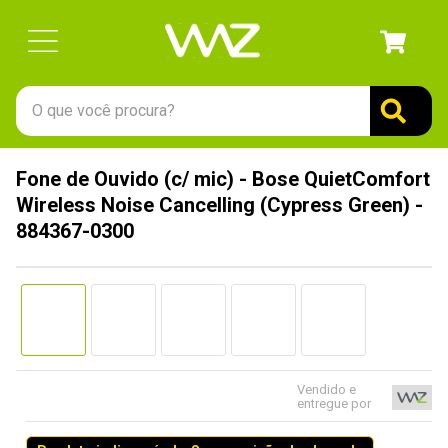
O que você procura?
TERMOS MAIS BUSCADOS
Fone de Ouvido (c/ mic) - Bose QuietComfort
1
º
gabinete
Wireless Noise Cancelling (Cypress Green) -
2
º
keychron
884367-0300
3
º
teclado
4
º
ssd
5
º
openbox
6
º
mouse
Vendido e
7
º
jonsbo
entregue por
8
º
fractal