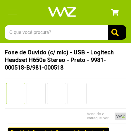
O que você procura?
TERMOS MAIS BUSCADOS
Fone de Ouvido (c/ mic) - USB - Logitech
1
º
gabinete
Headset H650e Stereo - Preto - 9981-
2
º
keychron
000518-B/981-000518
3
º
teclado
4
º
ssd
5
º
openbox
6
º
mouse
Vendido e
7
º
fractal
entregue por
8
º
controle