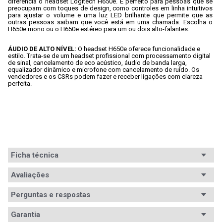
diferencia o headset Logitech H650e. É perfeito para pessoas que se 
preocupam com toques de design, como controles em linha intuitivos 
para ajustar o volume e uma luz LED brilhante que permite que as 
outras pessoas saibam que você está em uma chamada. Escolha o 
H650e mono ou o H650e estéreo para um ou dois alto-falantes.
ÁUDIO DE ALTO NÍVEL: 
O headset H650e oferece funcionalidade e 
estilo. Trata-se de um headset profissional com processamento digital 
de sinal, cancelamento de eco acústico, áudio de banda larga, 
equalizador dinâmico e microfone com cancelamento de ruído. Os 
vendedores e os CSRs podem fazer e receber ligações com clareza 
perfeita.
Ficha técnica
Conteúdo da
Avaliações
1x Fone de ouvido

1x Bolsa para transporte

embalagem
1x Guia de usuário e certificado de garantia 
Perguntas e respostas
Logitech
Avaliações
Sistema de
Garantia
2.0 Estéreo