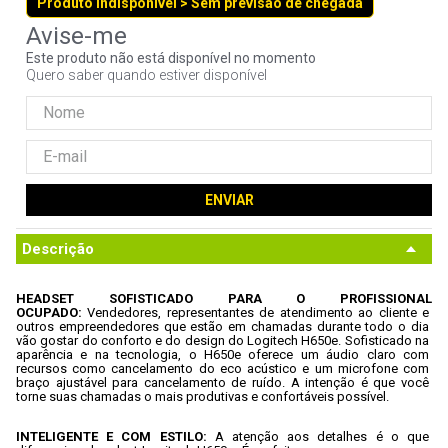
Produto indisponível > Sem previsão de chegada
9
º
ventoinha
10
º
hd
Este produto não está disponível no momento
Quero saber quando estiver disponível
ENVIAR
Descrição
HEADSET SOFISTICADO PARA O PROFISSIONAL 
OCUPADO: 
Vendedores, representantes de atendimento ao cliente e 
outros empreendedores que estão em chamadas durante todo o dia 
vão gostar do conforto e do design do Logitech H650e. Sofisticado na 
aparência e na tecnologia, o H650e oferece um áudio claro com 
recursos como cancelamento do eco acústico e um microfone com 
braço ajustável para cancelamento de ruído. A intenção é que você 
torne suas chamadas o mais produtivas e confortáveis possível.
INTELIGENTE E COM ESTILO: 
A atenção aos detalhes é o que 