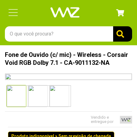
O que você procura?
TERMOS MAIS BUSCADOS
Fone de Ouvido (c/ mic) - Wireless - Corsair
1
º
gabinete
Void RGB Dolby 7.1 - CA-9011132-NA
2
º
keychron
3
º
teclado
4
º
ssd
5
º
openbox
6
º
mouse
Vendido e
entregue por
7
º
fractal
8
º
controle
Produto indisponível > Sem previsão de chegada