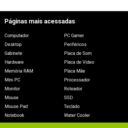
5
estrelas
1
4
estrelas
0
5.00
3
estrelas
0
2
estrelas
0
1
avaliação
Páginas mais acessadas
1
estrela
0
Computador
PC Gamer
Desktop
Periféricos
Gabinete
Placa de Som
Ordernar por:
Mais antigos primeiro
Hardware
Placa de Video
Memória RAM
Placa Mãe
Mini PC
Processador
Enviado há
9 anos
Monitor
Roteador
Fone com qualidade sonora razoável e
Mouse
SSD
perfeito na questão wireless.
Mouse Pad
Teclado
Microfone de qualidade.
Notebook
Water Cooler
Por
:
Denis D.
De
:
São Paulo - SP