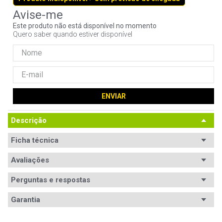
9
º
ventoinha
Este produto não está disponível no momento
10
º
hd
Quero saber quando estiver disponível
ENVIAR
Descrição
Ficha técnica
Avaliações
Perguntas e respostas
Avaliações
Garantia
Garantia
12 meses de garantia