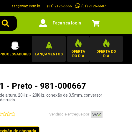
sac@waz.com.br
(31) 2126-6607
(31) 2126-6666
Faça seu login
OFERTA
OFERTA DO
PROCESSADORES
LANÇAMENTOS
DO DIA
DIA
1 - Preto - 981-000667
 de altura, 20Hz ~ 20KHz, conexão de 3,5mm, conversor
de ruído.
Vendido e entregue por
revisão de chegada