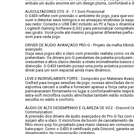
embala um áudio enorme em um design pluma, confortável e du
AUSCULTADORES DTS: X - 7.1 Som Posicional:
O G433 reflete com precisão o ambiente do jogo, para que voc
ouvir e detectar seus inimigos e as ameaças recebidas (e saque
seu redor. Conecte o USB DAC incluído ao PC e faça o downloa
Logitech Gaming Software (LGS) para personalizar completam
seu gosto. Você pode até mesmo programar diferentes perfis 
som para cada jogo. 
DRIVER DE ÁUDIO AVANÇADO PRO-G - Projeto de malha híbrid
avançado:
Ouça seus jogos alto e claro com precisão realista como os de
pretendiam. Os drivers pro-G pendentes de patente produzem 
crescentes e altos claros devido a níveis incrivelmente baixos d
distorção. O G433 também possui uma porta acústica posicion
driver para um som espacial ainda mais dinâmico.
LEVE E INCRIVELMENTE FORTE - Composto por Materiais Avan
Crafted para longas sessões de jogo, nossas almofadas de ma
esportiva cercam a orelha e fornecem apenas a força certa para
permanecerem firmemente no lugar e confortavelmente respiráv
extra-soft microfibra ouvido almofadas também estão incluídos
escolha no estilo e conforto.
ÁUDIO DE ALTO DESEMPENHO E CLAREZA DE VOZ - Discord Certi
Communication:
A precisão dos drivers de áudio avançados do Pro-G faz com 
surjam alto e claro. O microfone de boom de cancelamento de 
filtro micro-pop foi projetado para maior clareza em comunicaç
bate-papo. Como o G433 é certificado pela Discord, garante um
desempenho de comunicação cristalino.