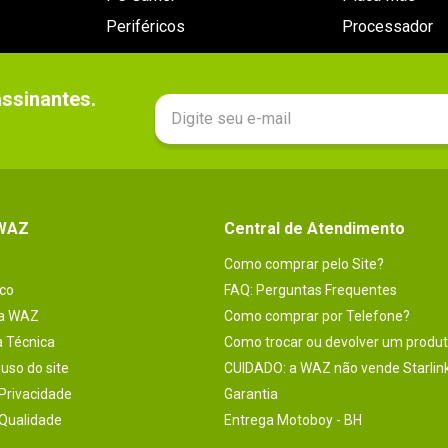
Periféricos
Processador
sinantes.

 WAZ
Central de Atendimento
Como comprar pelo Site?
co
FAQ: Perguntas Frequentes
na WAZ
Como comprar por Telefone?
a Técnica
Como trocar ou devolver um produ
uso do site
CUIDADO: a WAZ não vende Starlin
 Privacidade
Garantia
 Qualidade
Entrega Motoboy - BH