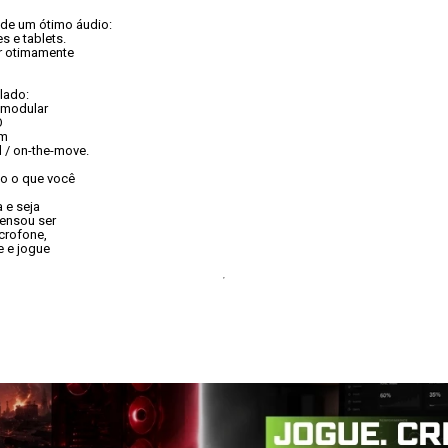
e um ótimo áudio:
 e tablets.

 otimamente

lado:
modular



m

 / on-the-move.
 o que você

e seja

ensou ser

crofone,

 e jogue
