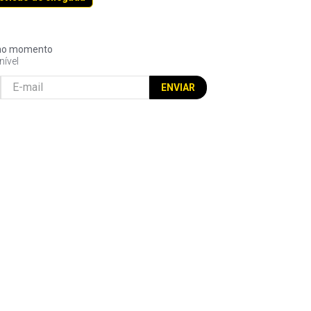
l no momento
nível
ENVIAR