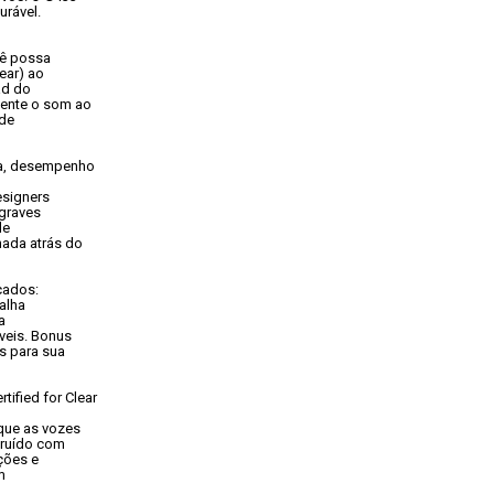
rável.
ê possa

ar) ao

d do

ente o som ao

de

a, desempenho

signers

graves

e

ada atrás do

çados:
lha



eis. Bonus

 para sua

fied for Clear

que as vozes

ruído com

ões e


