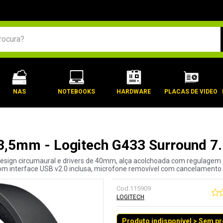
BUSCADOS
NAS
NOTEBOOKS
HARDWARE
PLACAS DE VIDEO
3,5mm - Logitech G433 Surround 7.
design circumaural e drivers de 40mm, alça acolchoada com regulagem
com interface USB v2.0 inclusa, microfone removível com cancelamento 
Cod.
115909
LOGITECH
Produto indisponível > Sem p