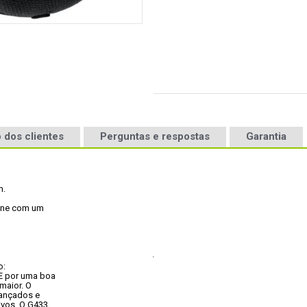
 dos clientes
Perguntas e respostas
Garantia
m.
one com um

o:
 por uma boa

aior. O

ançados e

vos. O G433
