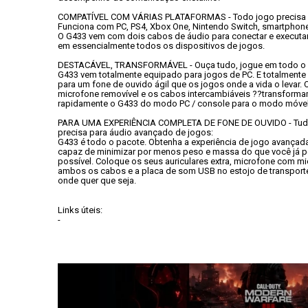
COMPATÍVEL COM VÁRIAS PLATAFORMAS - Todo jogo precisa d
Funciona com PC, PS4, Xbox One, Nintendo Switch, smartphones
O G433 vem com dois cabos de áudio para conectar e executar
em essencialmente todos os dispositivos de jogos.
DESTACÁVEL, TRANSFORMÁVEL - Ouça tudo, jogue em todo o 
G433 vem totalmente equipado para jogos de PC. E totalmente 
para um fone de ouvido ágil que os jogos onde a vida o levar. O
microfone removível e os cabos intercambiáveis ??transforma
rapidamente o G433 do modo PC / console para o modo móvel
PARA UMA EXPERIÊNCIA COMPLETA DE FONE DE OUVIDO - Tudo
precisa para áudio avançado de jogos:
G433 é todo o pacote. Obtenha a experiência de jogo avançada 
capaz de minimizar por menos peso e massa do que você já p
possível. Coloque os seus auriculares extra, microfone com mi
ambos os cabos e a placa de som USB no estojo de transporte
onde quer que seja.
Links úteis:
- 