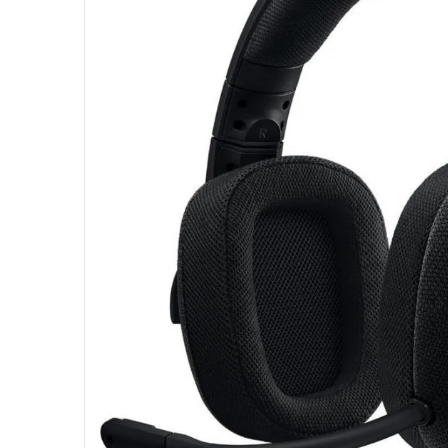
10
º
hd