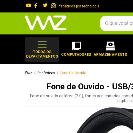
fanáticos por tecnologia
O que você procura?
TERMOS MAIS 
1
º
gabinete
TODOS OS
COMPUTADORES
ARMAZENAMENTO
DEPARTAMENTOS
2
º
keychron
3
º
teclado
Periféricos
Fone De Ouvido
4
º
ssd
Fone de Ouvido - USB/
5
º
openbox
Fone de ouvido estéreo (2.0), fones acolchoados com 
6
º
mouse
digital 
7
º
jonsbo
8
º
fractal
9
º
controle