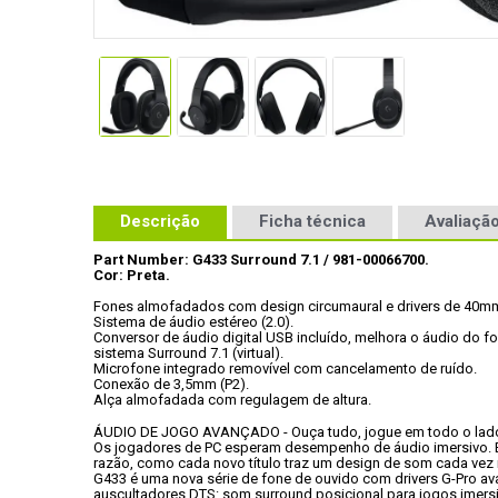
Descrição
Ficha técnica
Avaliação
Part Number: G433 Surround 7.1 / 981-00066700.
Cor: Preta.
Fones almofadados com design circumaural e drivers de 40m
Sistema de áudio estéreo (2.0).
Conversor de áudio digital USB incluído, melhora o áudio do f
sistema Surround 7.1 (virtual).
Microfone integrado removível com cancelamento de ruído.
Conexão de 3,5mm (P2).
ÁUDIO DE JOGO AVANÇADO - Ouça tudo, jogue em todo o lad
Os jogadores de PC esperam desempenho de áudio imersivo. E
razão, como cada novo título traz um design de som cada vez m
G433 é uma nova série de fone de ouvido com drivers G-Pro av
auscultadores DTS: som surround posicional para jogos imersi