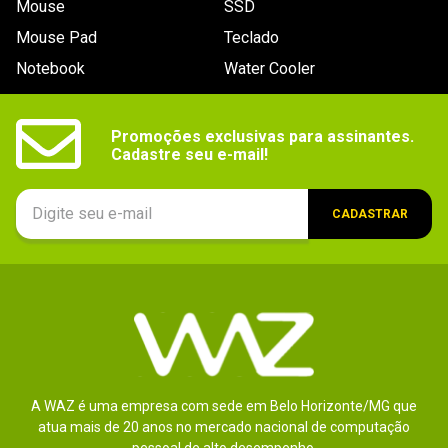
Mouse
SSD
9
º
hd
Mouse Pad
Teclado
10
º
jonsbo
Notebook
Water Cooler
Promoções exclusivas para assinantes.

Cadastre seu e-mail!
CADASTRAR
A WAZ é uma empresa com sede em Belo Horizonte/MG que
atua mais de 20 anos no mercado nacional de computação