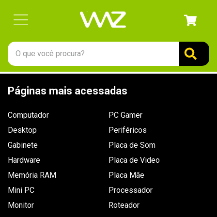
O que você procura?
TERMOS MAIS BUSCADOS
Páginas mais acessadas
1
º
gabinete
2
º
keychron
Computador
PC Gamer
3
º
teclado
Desktop
Periféricos
4
º
ssd
Gabinete
Placa de Som
Hardware
5
º
openbox
Placa de Video
Memória RAM
Placa Mãe
6
º
mouse
Mini PC
Processador
7
º
fractal
Monitor
Roteador
8
º
controle