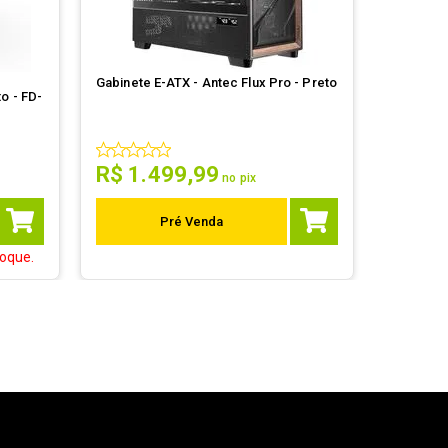
Gabinete E-ATX - Antec Flux Pro - Preto
to - FD-
R$
1
.
499
,
99
no pix
Pré Venda
oque.