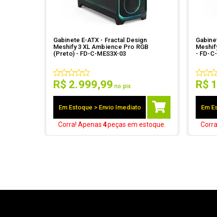
Gabinete E-ATX - Fractal Design
Gabinet
Meshify 3 XL Ambience Pro RGB
Meshify
(Preto) - FD-C-MES3X-03
- FD-C
R$
2
.
999
,
99
R$
no pix
Em Estoque > Envio Imediato
Em Es
Corra! Apenas
4
peças
em estoque.
Corr