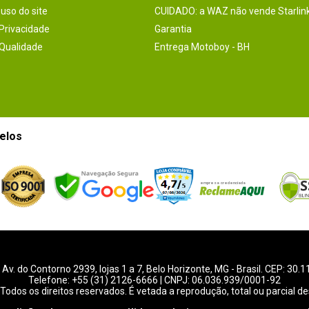
uso do site
CUIDADO: a WAZ não vende Starlin
 Privacidade
Garantia
 Qualidade
Entrega Motoboy - BH
elos
-
Av. do Contorno 2939
, lojas 1 a 7,
Belo Horizonte
,
MG
- Brasil. CEP: 30.
Telefone:
+55 (31) 2126-6666
| CNPJ: 06.036.939/0001-92
Todos os direitos reservados. É vetada a reprodução, total ou parcial de