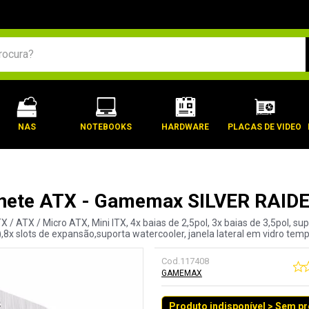
BUSCADOS
NAS
NOTEBOOKS
HARDWARE
PLACAS DE VIDEO
nete ATX - Gamemax SILVER RAID
/ ATX / Micro ATX, Mini ITX, 4x baias de 2,5pol, 3x baias de 3,5pol, su
,8x slots de expansão,suporta watercooler, janela lateral em vidro tem
Cod.
117408
GAMEMAX
Produto indisponível > Sem p