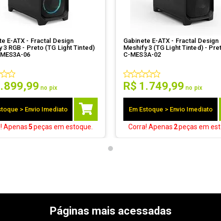
e E-ATX - Fractal Design
Gabinete E-ATX - Fractal Design
 3 RGB - Preto (TG Light Tinted)
Meshify 3 (TG Light Tinted) - Pre
-MES3A-06
C-MES3A-02
1
.
899
,
99
R$
1
.
749
,
99
no pix
no pix
toque > Envio Imediato
Em Estoque > Envio Imediato
a! Apenas
5
peças
em estoque.
Corra! Apenas
2
peças
em est
Páginas mais acessadas