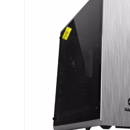
10
º
hd