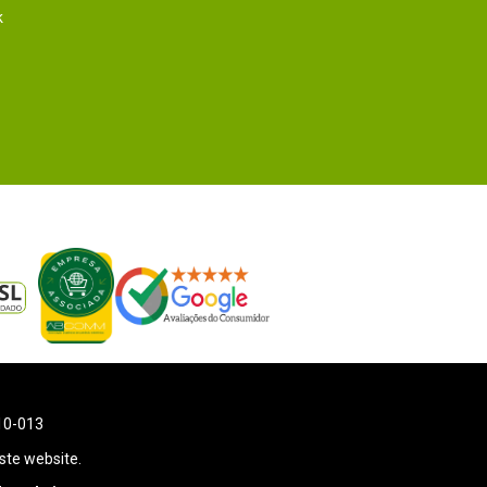
k
110-013
ste website.