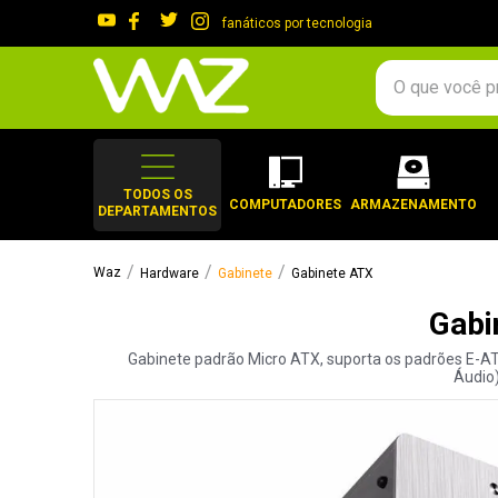
fanáticos por tecnologia
O que você procura?
TERMOS MAIS 
1
º
gabinete
TODOS OS
COMPUTADORES
ARMAZENAMENTO
DEPARTAMENTOS
2
º
keychron
3
º
teclado
Hardware
Gabinete
Gabinete ATX
4
º
ssd
Gabi
5
º
openbox
Gabinete padrão Micro ATX, suporta os padrões E-ATX 
6
º
mouse
Áudio)
7
º
jonsbo
8
º
fractal
9
º
controle