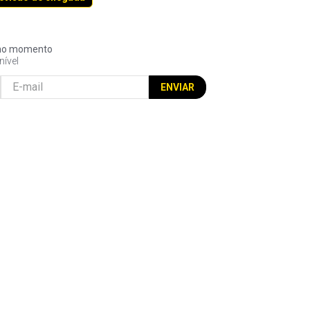
l no momento
nível
ENVIAR