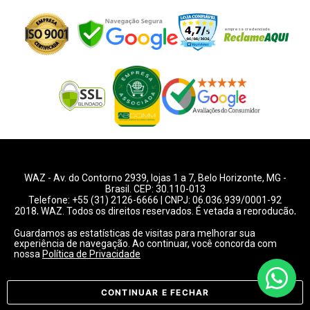
WAZ -
Av. do Contorno 2939
, lojas 1 a 7,
Belo Horizonte
,
MG
-
Brasil. CEP: 30.110-013
Telefone:
+55 (31) 2126-6666
| CNPJ: 06.036.939/0001-92
2018, WAZ. Todos os direitos reservados. É vetada a reprodução,
total ou parcial deste website.
Guardamos as estatísticas de visitas para melhorar sua
experiência de navegação. Ao continuar, você concorda com
Preços e condições de pagamentos válidos exclusivamente
nossa
Política de Privacidade
para compras pelo website.
Consulte condições na loja.
CONTINUAR E FECHAR