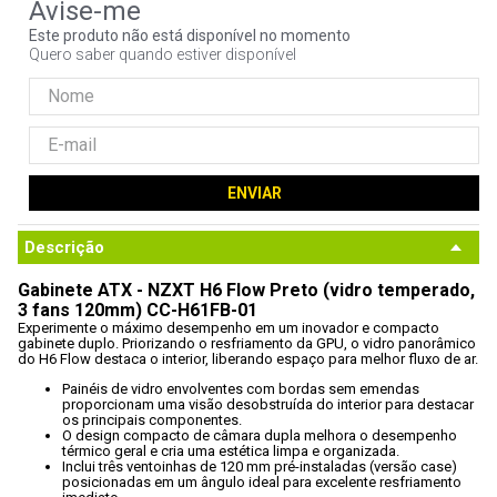
9
º
fractal
Este produto não está disponível no momento
Quero saber quando estiver disponível
10
º
ventoinha
ENVIAR
Descrição
Gabinete ATX - NZXT H6 Flow Preto (vidro temperado, 
3 fans 120mm) CC-H61FB-01
Experimente o máximo desempenho em um inovador e compacto 
gabinete duplo. Priorizando o resfriamento da GPU, o vidro panorâmico 
do H6 Flow destaca o interior, liberando espaço para melhor fluxo de ar.
Painéis de vidro envolventes com bordas sem emendas 
proporcionam uma visão desobstruída do interior para destacar 
os principais componentes.
O design compacto de câmara dupla melhora o desempenho 
térmico geral e cria uma estética limpa e organizada.
Inclui três ventoinhas de 120 mm pré-instaladas (versão case) 
posicionadas em um ângulo ideal para excelente resfriamento 