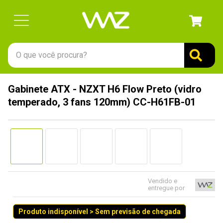
O que você procura?
TERMOS MAIS BUSCADOS
Gabinete ATX - NZXT H6 Flow Preto (vidro
1
º
gabinete
temperado, 3 fans 120mm) CC-H61FB-01
2
º
keychron
3
º
teclado
4
º
ssd
5
º
openbox
6
º
jonsbo
Vendido e
entregue por
7
º
mouse
Produto indisponível > Sem previsão de chegada
8
º
controle