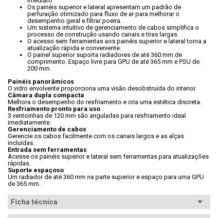
imediato.
Os painéis superior e lateral apresentam um padrão de 
perfuração otimizado para fluxo de ar para melhorar o 
desempenho geral e filtrar poeira.
Um sistema intuitivo de gerenciamento de cabos simplifica o 
processo de construção usando canais e tiras largas.
O acesso sem ferramentas aos painéis superior e lateral torna a 
atualização rápida e conveniente.
O painel superior suporta radiadores de até 360 mm de 
comprimento. Espaço livre para GPU de até 365 mm e PSU de 
200 mm.
Painéis panorâmicos
O vidro envolvente proporciona uma visão desobstruída do interior.
Câmara dupla compacta
Melhora o desempenho do resfriamento e cria uma estética discreta.
Resfriamento pronto para uso
3 ventoinhas de 120 mm são anguladas para resfriamento ideal 
imediatamente.
Gerenciamento de cabos
Gerencie os cabos facilmente com os canais largos e as alças 
incluídas.
Entrada sem ferramentas
Acesse os painéis superior e lateral sem ferramentas para atualizações 
rápidas.
Suporte espaçoso
Um radiador de até 360 mm na parte superior e espaço para uma GPU 
de 365 mm.
Ficha técnica