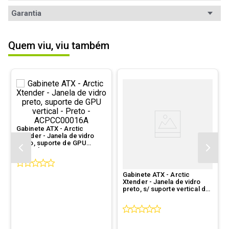
Avaliações
Garantia
Garantia
12 meses de garantia
5
estrelas
1
Quem viu, viu também
4
estrelas
0
5.00
3
estrelas
0
2
estrelas
0
1
avaliação
1
estrela
0
Gabinete ATX - Arctic
Xtender - Janela de vidro
preto, suporte de GPU
Ordernar por:
Mais antigos primeiro
vertical - Preto -
ACPCC00016A
Gabinete ATX - Arctic
Xtender - Janela de vidro
Enviado há
9 anos
preto, s/ suporte vertical de
GPU - Preto - ACPCC00015A
Excelente gabinete. Espaçoso e muito
bonito.