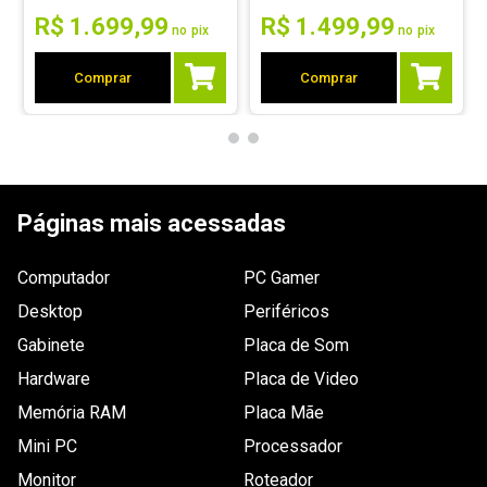
R$
1
.
699
,
99
R$
1
.
499
,
99
no pix
no pix
Por
:
Ricardo R.
De
:
Fortaleza - CE
Comprar
Comprar
Essa avaliação foi útil?
0
0
1 - 1
de
1
Páginas mais acessadas
ESCREVER AVALIAÇÃO
Computador
PC Gamer
Desktop
Periféricos
Gabinete
Placa de Som
Hardware
Placa de Video
Memória RAM
Placa Mãe
Mini PC
Processador
Monitor
Roteador