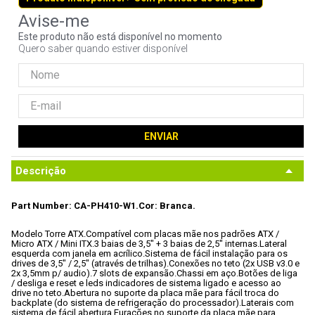
9
º
noctua
Este produto não está disponível no momento
10
º
fractal
Quero saber quando estiver disponível
ENVIAR
Descrição
Part Number: CA-PH410-W1.
Cor: Branca.
Modelo Torre ATX.
Compatível com placas mãe nos padrões ATX / 
Micro ATX / Mini ITX.
3 baias de 3,5" + 3 baias de 2,5" internas.
Lateral 
esquerda com janela em acrílico.
Sistema de fácil instalação para os 
drives de 3,5" / 2,5" (através de trilhas).
Conexões no teto (2x USB v3.0 e 
2x 3,5mm p/ audio).
7 slots de expansão.
Chassi em aço.
Botões de liga 
/ desliga e reset e leds indicadores de sistema ligado e acesso ao 
drive no teto.
Abertura no suporte da placa mãe para fácil troca do 
backplate (do sistema de refrigeração do processador).
Laterais com 
sistema de fácil abertura.
Furações no suporte da placa mãe para 