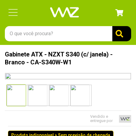
O que você procura?
TERMOS MAIS BUSCADOS
Gabinete ATX - NZXT S340 (c/ janela) -
1
º
gabinete
Branco - CA-S340W-W1
2
º
keychron
3
º
ssd
4
º
teclado
5
º
openbox
6
º
mouse
Vendido e
entregue por
7
º
jonsbo
8
º
controle
Produto indisponível > Sem previsão de chegada