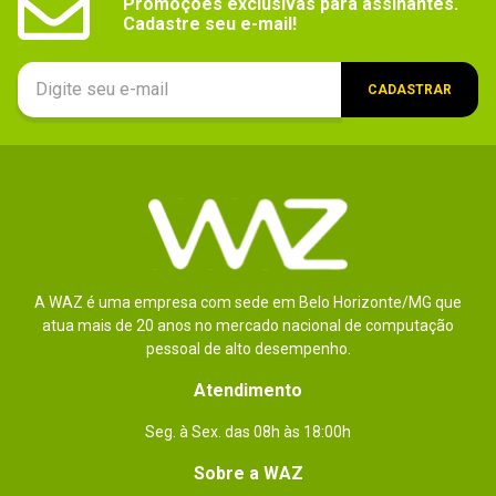
Promoções exclusivas para assinantes.

Cadastre seu e-mail!
Ventoinha(s)
- 1x Ventoinha de 120 x 25mm na traseira (não inclusa).

- 2x Ventoinhas de 120 x 25mm ou 2x Ventoinhas de 
140 x 25mm no teto (não inclusas).

- 3x Ventoinhas de 120 x 25mm ou 2x Ventoinhas de 
CADASTRAR
140 x 25mm no frontal (não inclusas).
Slots de
7x Slots de expansão
expansão
Suporta
Sim
radiador(es)
Janela
Não
lateral
A WAZ é uma empresa com sede em Belo Horizonte/MG que
atua mais de 20 anos no mercado nacional de computação
Iluminação
Não
pessoal de alto desempenho.
Led
Atendimento
Dimensões
19 x 47 x 41cm.
Seg. à Sex. das 08h às 18:00h
Outras
Nenhuma.
informações
Sobre a WAZ