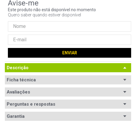
9
º
ventoinha
Este produto não está disponível no momento
Quero saber quando estiver disponível
10
º
hd
ENVIAR
Descrição
Ficha técnica
Conteúdo da
Avaliações
Não especificado.
embalagem
Perguntas e respostas
Padrão
ATX
Avaliações
Garantia
Padrões
ATX, Micro ATX, Mini ITX
Tem esse produto? Seja o primeiro a avaliá-lo!
suportados
Garantia
12 meses de garantia