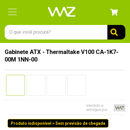
O que você procura?
TERMOS MAIS BUSCADOS
Gabinete ATX - Thermaltake V100 CA-1K7-
1
º
gabinete
00M 1NN-00
2
º
keychron
3
º
teclado
4
º
ssd
5
º
openbox
6
º
mouse
Vendido e
entregue por
7
º
fractal
Produto indisponível > Sem previsão de chegada
8
º
controle