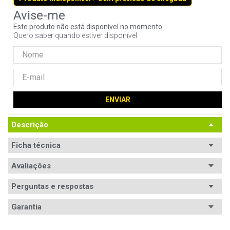
9
º
controle
Este produto não está disponível no momento
10
º
hd
Quero saber quando estiver disponível
ENVIAR
Descrição
Ficha técnica
Avaliações
Perguntas e respostas
Avaliações
Garantia
Tem esse produto? Seja o primeiro a avaliá-lo!