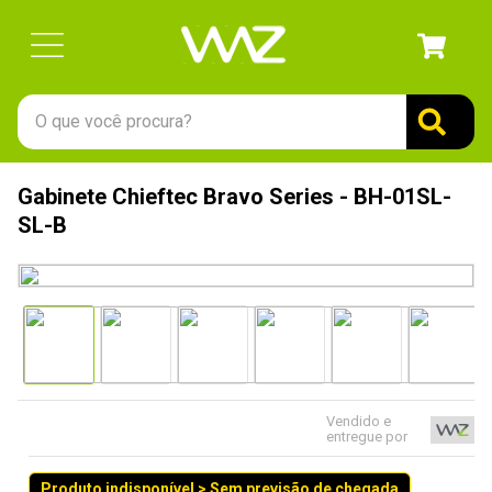
O que você procura?
TERMOS MAIS BUSCADOS
Gabinete Chieftec Bravo Series - BH-01SL-
1
º
gabinete
SL-B
2
º
keychron
3
º
teclado
4
º
ssd
5
º
openbox
6
º
mouse
Vendido e
entregue por
7
º
jonsbo
8
º
fractal
Produto indisponível > Sem previsão de chegada