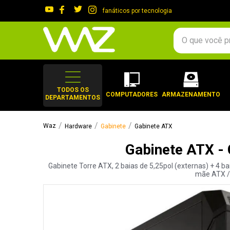
fanáticos por tecnologia
O que você procura?
TERMOS MAIS 
1
º
gabinete
TODOS OS
COMPUTADORES
ARMAZENAMENTO
DEPARTAMENTOS
2
º
keychron
3
º
teclado
Hardware
Gabinete
Gabinete ATX
4
º
ssd
Gabinete ATX -
5
º
openbox
Gabinete Torre ATX, 2 baias de 5,25pol (externas) + 4 ba
6
º
mouse
mãe ATX / 
7
º
jonsbo
8
º
fractal
9
º
controle