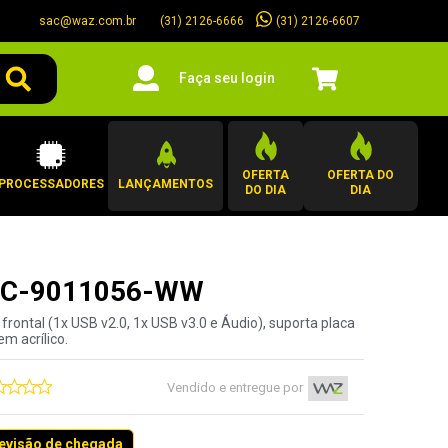
sac@waz.com.br
(31) 2126-6607
(31) 2126-6666
Faça seu login
OFERTA
OFERTA DO
PROCESSADORES
LANÇAMENTOS
DO DIA
DIA
- CC-9011056-WW
frontal (1x USB v2.0, 1x USB v3.0 e Áudio), suporta placa
m acrílico.
Vendido e entregue por
revisão de chegada