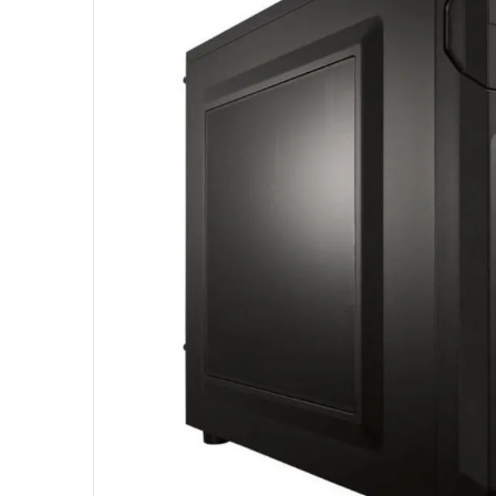
10
º
hd