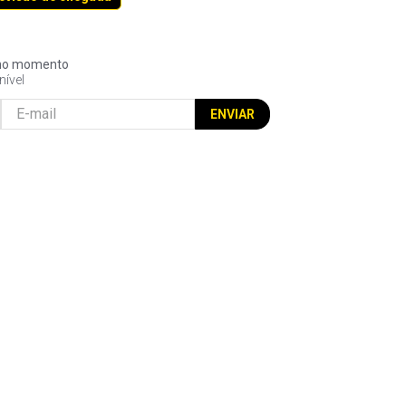
l no momento
nível
ENVIAR