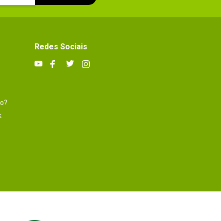
Redes Sociais
to?
k