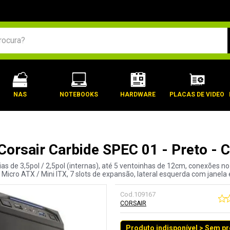
BUSCADOS
NAS
NOTEBOOKS
HARDWARE
PLACAS DE VIDEO
 Corsair Carbide SPEC 01 - Preto 
ias de 3,5pol / 2,5pol (internas), até 5 ventoinhas de 12cm, conexões no 
Micro ATX / Mini ITX, 7 slots de expansão, lateral esquerda com janela e
Cod.
109167
CORSAIR
Produto indisponível > Sem p