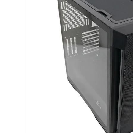
10
º
jonsbo