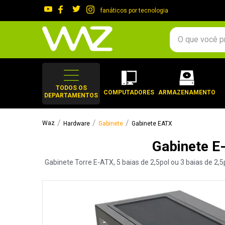
fanáticos por tecnologia
O que você procura?
TERMOS MAIS 
1
º
gabinete
TODOS OS
COMPUTADORES
ARMAZENAMENTO
DEPARTAMENTOS
2
º
keychron
3
º
teclado
Hardware
Gabinete
Gabinete EATX
4
º
ssd
Gabinete E
5
º
openbox
Gabinete Torre E-ATX, 5 baias de 2,5pol ou 3 baias de 2,5
6
º
mouse
7
º
fractal
8
º
hd
9
º
controle