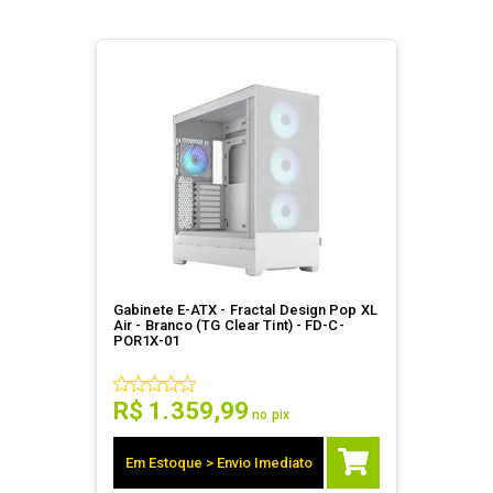
Gabinete E-ATX - Fractal Design Pop XL
Air - Branco (TG Clear Tint) - FD-C-
POR1X-01
R$
1
.
359
,
99
no pix
Em Estoque > Envio Imediato