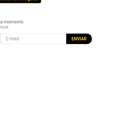
l no momento
nível
ENVIAR