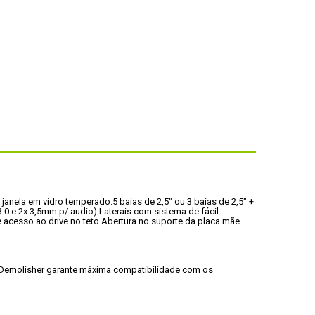
 janela em vidro temperado.
5 baias de 2,5" ou 3 baias de 2,5" + 
.0 e 2x 3,5mm p/ audio).
Laterais com sistema de fácil 
e acesso ao drive no teto.
Abertura no suporte da placa mãe 
 Demolisher garante máxima compatibilidade com os 