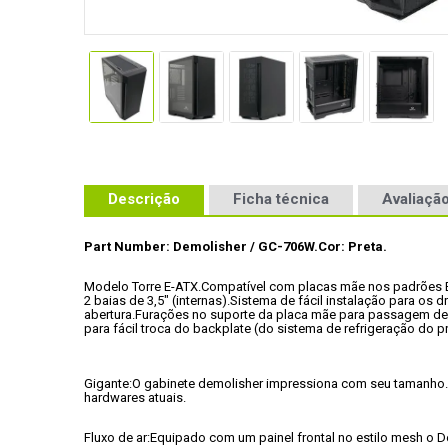
Descrição
Ficha técnica
Avaliação
Part Number: Demolisher / GC-706W.
Cor: Preta.
Modelo Torre E-ATX.
Compatível com placas mãe nos padrões E-
2 baias de 3,5" (internas).
Sistema de fácil instalação para os driv
abertura.
Furações no suporte da placa mãe para passagem de
para fácil troca do backplate (do sistema de refrigeração do 
Gigante:
O gabinete demolisher impressiona com seu tamanho. 
hardwares atuais.
Fluxo de ar:
Equipado com um painel frontal no estilo mesh o D