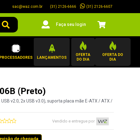
sac@waz.com.br
(31) 2126-6607
(31) 2126-6666
Faça seu login
OFERTA
OFERTA DO
PROCESSADORES
LANÇAMENTOS
DO DIA
DIA
06B (Preto)
2x USB v2.0, 2x USB v3.0), suporta placa mãe E-ATX / ATX /
Vendido e entregue por
revisão de chegada