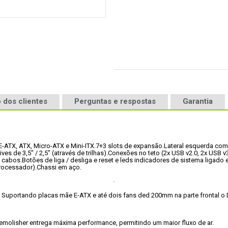
 dos clientes
Perguntas e respostas
Garantia
ATX, ATX, Micro-ATX e Mini-ITX.
7+3 slots de expansão.
Lateral esquerda com
es de 3,5" / 2,5" (através de trilhas).
Conexões no teto (2x USB v2.0, 2x USB v3
 cabos.
Botões de liga / desliga e reset e leds indicadores de sistema ligado 
processador).
Chassi em aço.
Suportando placas mãe E-ATX e até dois fans ded 200mm na parte frontal o
emolisher entrega máxima performance, permitindo um maior fluxo de ar.