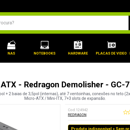
BUSCADOS
NAS
NOTEBOOKS
HARDWARE
PLACAS DE VIDEO
-ATX - Redragon Demolisher - GC-7
pol + 2 baias de 3,5pol (internas), até 7 ventoinhas, conexões no teto (
Micro-ATX / Mini-ITX, 7+3 slots de expansão.
Cod.
124942
REDRAGON
Produto indisponível > Sem p