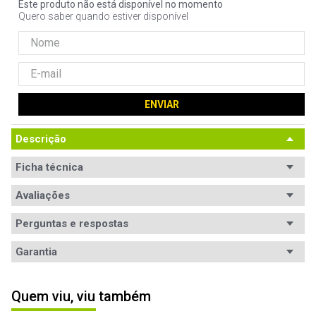
Este produto não está disponível no momento
9
º
controle
Quero saber quando estiver disponível
10
º
hd
ENVIAR
Descrição
Ficha técnica
Conteúdo
Avaliações
1x Gabinete micro ATX - InWin 301 Black

1x  Guia de usuário
da
embalagem
Perguntas e respostas
Avaliações
Padrão
Micro ATX
Garantia
Tem esse produto? Seja o primeiro a avaliá-lo!
Padrões
Micro ATX, Mini ITX
Garantia
12 meses de garantia
suportados
Quem viu, viu também
ESCREVER AVALIAÇÃO
Baias
Nenhuma