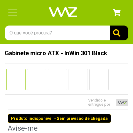
O que você procura?
TERMOS MAIS BUSCADOS
Gabinete micro ATX - InWin 301 Black
1
º
gabinete
2
º
keychron
3
º
teclado
4
º
ssd
5
º
openbox
Vendido e
entregue por
6
º
mouse
Produto indisponível > Sem previsão de chegada
7
º
jonsbo
8
º
fractal