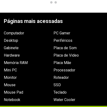
radiador(es)
Janela
Sim Vidro temperado
lateral
Páginas mais acessadas
Dimensões
365 x 188 x 379mm
Computador
PC Gamer
Desktop
Periféricos
Gabinete
Placa de Som
Hardware
Placa de Video
Memória RAM
Placa Mãe
Mini PC
Processador
Monitor
Roteador
Mouse
SSD
Mouse Pad
Teclado
Notebook
Water Cooler