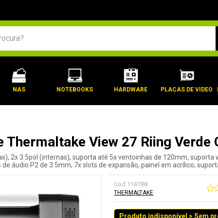
BUSCADOS
NAS
NOTEBOOKS
HARDWARE
PLACAS DE VIDEO
ke Thermaltake View 27 Riing Ver
nas), 2x 3.5pol (internas), suporta até 5x ventoinhas de 120mm, suporta
 de áudio P2 de 3.5mm, 7x slots de expansão, painel em acrílico, supor
Cod.
118788
THERMALTAKE
Produto indisponível > Sem p