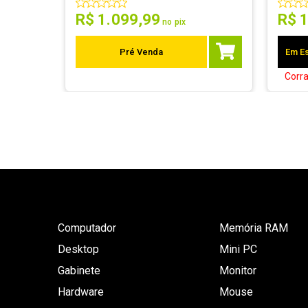
R$
1
.
099
,
99
R$
no pix
Pré Venda
Em Es
Corr
Computador
Memória RAM
Desktop
Mini PC
Gabinete
Monitor
Hardware
Mouse