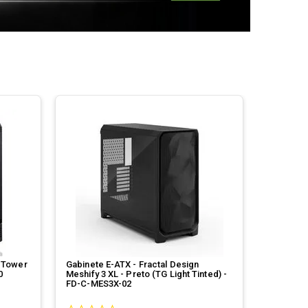
 Tower
Gabinete E-ATX - Fractal Design
0
Meshify 3 XL - Preto (TG Light Tinted) -
FD-C-MES3X-02