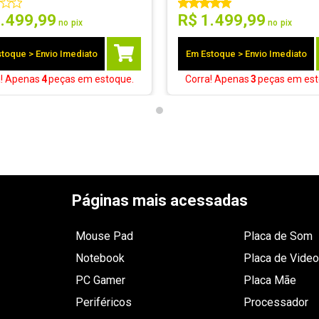
1
.
499
,
99
R$
1
.
499
,
99
no pix
no pix
toque > Envio Imediato
Em Estoque > Envio Imediato
a! Apenas
4
peças
em estoque.
Corra! Apenas
3
peças
em est
Páginas mais acessadas
Mouse Pad
Placa de Som
Notebook
Placa de Video
PC Gamer
Placa Mãe
Periféricos
Processador