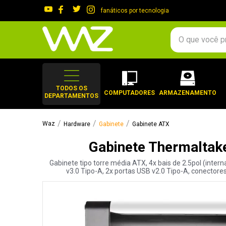
fanáticos por tecnologia
O que você procura?
TERMOS MAIS 
1
º
gabinete
TODOS OS
COMPUTADORES
ARMAZENAMENTO
DEPARTAMENTOS
2
º
keychron
3
º
teclado
Hardware
Gabinete
Gabinete ATX
4
º
ssd
Gabinete Thermalta
5
º
openbox
Gabinete tipo torre média ATX, 4x bais de 2.5pol (inter
6
º
mouse
v3.0 Tipo-A, 2x portas USB v2.0 Tipo-A, conectores
7
º
fractal
8
º
hd
9
º
controle