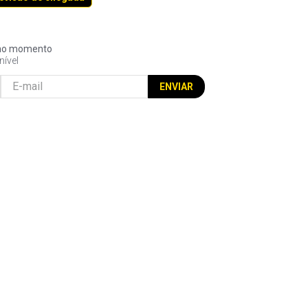
l no momento
nível
ENVIAR