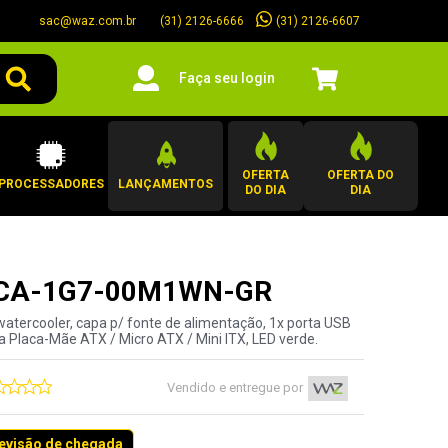
sac@waz.com.br
(31) 2126-6607
(31) 2126-6666
Faça seu login
OFERTA
OFERTA DO
PROCESSADORES
LANÇAMENTOS
DO DIA
DIA
de CA-1G7-00M1WN-GR
 watercooler, capa p/ fonte de alimentação, 1x porta USB
ta Placa-Mãe ATX / Micro ATX / Mini ITX, LED verde.
Vendido e entregue por
revisão de chegada