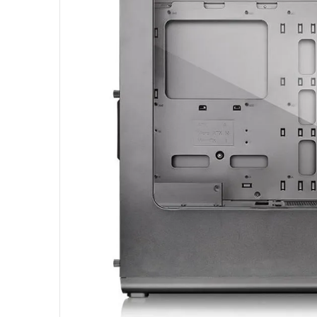
10
º
jonsbo