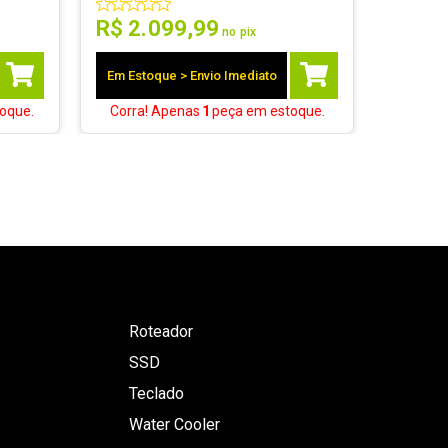
R$
2
.
099
,
99
no pix
Em Estoque > Envio Imediato
oque.
Corra! Apenas
1
peça
em estoque.
Roteador
SSD
Teclado
Water Cooler