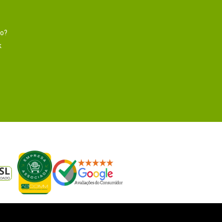
to?
k