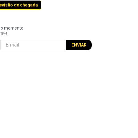
revisão de chegada
l no momento
nível
ENVIAR