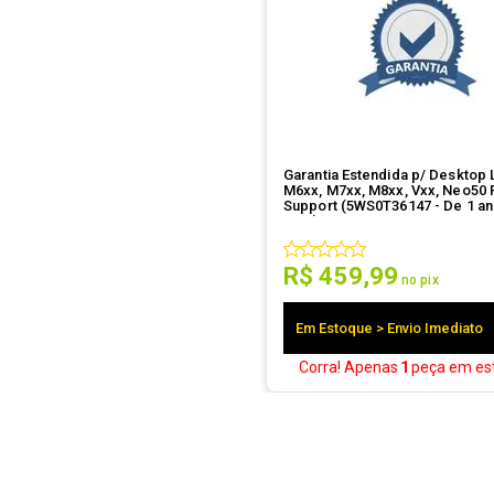
Garantia Estendida p/ Desktop
M6xx, M7xx, M8xx, Vxx, Neo50 
Support (5WS0T36147 - De 1 an
3 PS)
R$
459
,
99
no pix
Em Estoque > Envio Imediato
Corra! Apenas
1
peça
em es