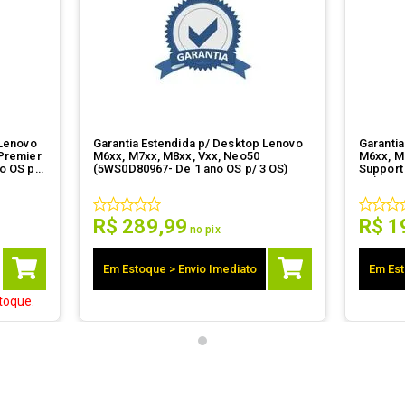
 Lenovo
Garantia Estendida p/ Desktop Lenovo
Garanti
Premier
M6xx, M7xx, M8xx, Vxx, Neo50
M6xx, M
o OS p/
(5WS0D80967- De 1 ano OS p/ 3 OS)
Support
PS)
R$
289
,
99
R$
1
no pix
Em Estoque > Envio Imediato
Em Est
toque.