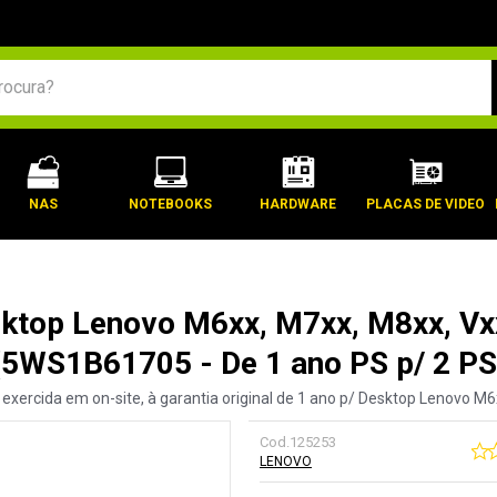
BUSCADOS
NAS
NOTEBOOKS
HARDWARE
PLACAS DE VIDEO
sktop Lenovo M6xx, M7xx, M8xx, V
(5WS1B61705 - De 1 ano PS p/ 2 PS
 exercida em on-site, à garantia original de 1 ano p/ Desktop Lenovo M
Cod.
125253
LENOVO