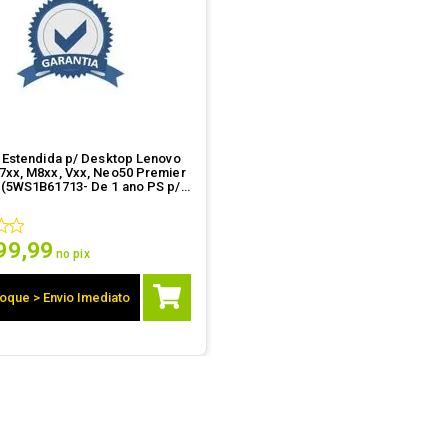
a Estendida p/ Desktop Lenovo
7xx, M8xx, Vxx, Neo50 Premier
 (5WS1B61713- De 1 ano PS p/ 3
99
,
99
no pix
oque > Envio Imediato