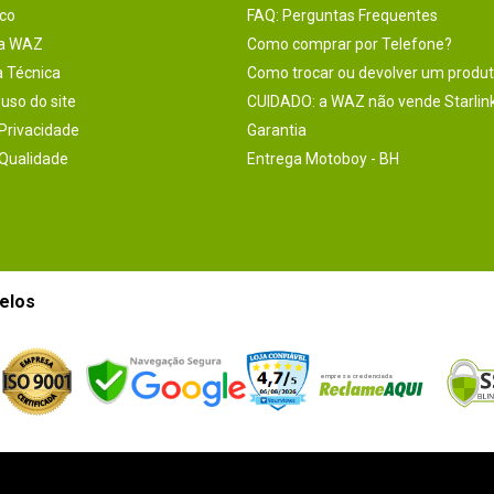
co
FAQ: Perguntas Frequentes
na WAZ
Como comprar por Telefone?
a Técnica
Como trocar ou devolver um produ
uso do site
CUIDADO: a WAZ não vende Starlin
 Privacidade
Garantia
 Qualidade
Entrega Motoboy - BH
elos