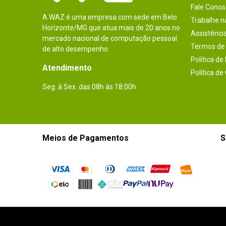
Fale Conos
A WAZ é uma empresa com sede em Belo
Trabalhe 
Horizonte/MG que atua mais de 20 anos no
Assistênci
mercado nacional de computação pessoal
Termos de 
de alto desempenho.
Política de
Atendimento
Política de
Seg. à Sex. das 08h às 18:00h
Meios de Pagamentos
S