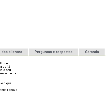
 dos clientes
Perguntas e respostas
Garantia
hor em

a de 12

do o seu

eses em uma

é o que

antia Lenovo
