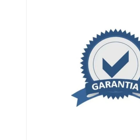
10
º
fractal