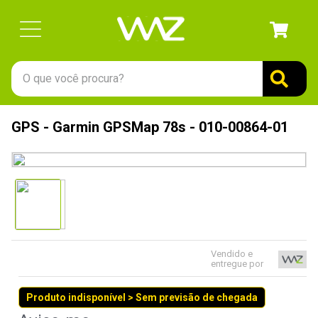
O que você procura?
TERMOS MAIS BUSCADOS
GPS - Garmin GPSMap 78s - 010-00864-01
1
º
gabinete
2
º
keychron
3
º
ssd
4
º
teclado
5
º
openbox
Vendido e
6
º
mouse
entregue por
7
º
jonsbo
Produto indisponível > Sem previsão de chegada
8
º
controle