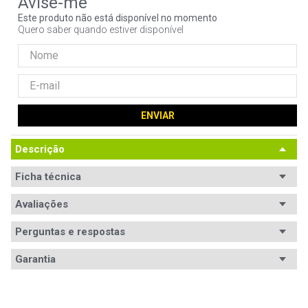
9
º
noctua
Este produto não está disponível no momento
Quero saber quando estiver disponível
10
º
fractal
ENVIAR
Descrição
Ficha técnica
Avaliações
Perguntas e respostas
Avaliações
Garantia
Tem esse produto? Seja o primeiro a avaliá-lo!