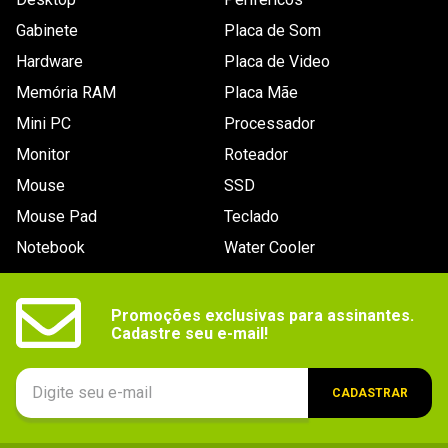
Cache
256MB
Gabinete
Placa de Som
Interface
SAS 12.0Gb/s
Hardware
Placa de Video
Taxa de
Até 270 MB/s
Memória RAM
Placa Mãe
tranferência
(Máx.)
Mini PC
Processador
Consumo
- Consumo em idle: 3.91w

Monitor
Roteador
- Consumo típico: 7.15w
(W)
Mouse
SSD
Dimensões
15 x 70,10 x 100.45 mm
Mouse Pad
Teclado
Outras
MTBF: Não especificado
Notebook
Water Cooler
informações
Promoções exclusivas para assinantes.

Cadastre seu e-mail!
CADASTRAR