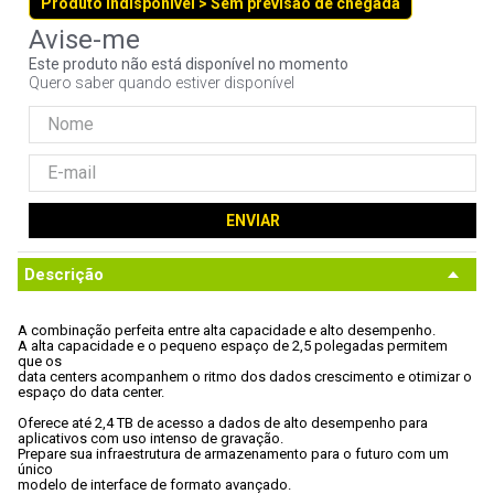
Produto indisponível > Sem previsão de chegada
9
º
noctua
10
º
fractal
Este produto não está disponível no momento
Quero saber quando estiver disponível
ENVIAR
Descrição
A combinação perfeita entre alta capacidade e alto desempenho.
A alta capacidade e o pequeno espaço de 2,5 polegadas permitem 
que os

data centers acompanhem o ritmo dos dados crescimento e otimizar o

espaço do data center.
Oferece até 2,4 TB de acesso a dados de alto desempenho para

aplicativos com uso intenso de gravação.
Prepare sua infraestrutura de armazenamento para o futuro com um 
único

modelo de interface de formato avançado.