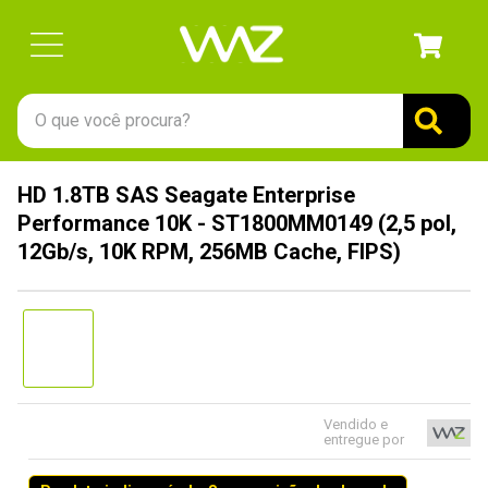
O que você procura?
TERMOS MAIS BUSCADOS
HD 1.8TB SAS Seagate Enterprise
1
º
gabinete
Performance 10K - ST1800MM0149 (2,5 pol,
2
º
keychron
12Gb/s, 10K RPM, 256MB Cache, FIPS)
3
º
ssd
4
º
teclado
5
º
openbox
6
º
mouse
Vendido e
7
º
jonsbo
entregue por
8
º
controle