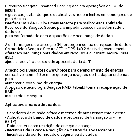
O recurso Seagate Enhanced Caching acelera operações de E/S de 
leitura

e gravação, evitando que os aplicativos fiquem lentos em condições de

pico de uso.
Interface SAS de 12 Gb/s mais recente para melhor escalabilidade. 
Recursos do Seagate Secure para impedir acesso não autorizado a 
dados e

para conformidade com os padrões de segurança de dados.
As informações de proteção (PI) protegem contra corrupção de dados.
Os modelos Seagate Secure SED e FIPS 140-2 de nível governamental

oferecem segurança para dados em repouso e o Instant Secure Erase 
(ISE)

ajuda a reduzir os custos de aposentadoria da TI.
A tecnologia Seagate PowerChoice para gerenciamento de energia

compatível com T10 permite que organizações de TI adaptar sistemas 
para

aumentar o consumo de energia.
A opção de tecnologia Seagate RAID Rebuild torna a recuperação de 
RAID

mais rápida e segura.
Aplicativos mais adequados:
- Servidores de missão crítica e matrizes de armazenamento externo
- Aplicativos de banco de dados e processo de transação on-line 
(OLTP)
- Data centers com restrição de energia e espaço
- Iniciativas de TI verde e redução de custos de aposentadoria
- Iniciativas de conformidade e segurança de dados