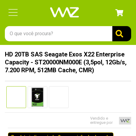
O que você procura?
TERMOS MAIS BUSCADOS
HD 20TB SAS Seagate Exos X22 Enterprise
1
º
gabinete
Capacity - ST20000NM000E (3,5pol, 12Gb/s,
2
º
keychron
7.200 RPM, 512MB Cache, CMR)
3
º
teclado
4
º
ssd
5
º
openbox
6
º
mouse
Vendido e
7
º
jonsbo
entregue por
8
º
fractal