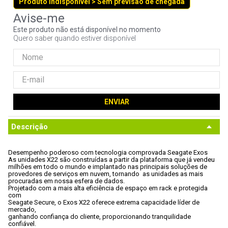
Produto indisponível > Sem previsão de chegada
9
º
controle
10
º
hd
Este produto não está disponível no momento
Quero saber quando estiver disponível
ENVIAR
Descrição
Desempenho poderoso com tecnologia comprovada Seagate Exos
As unidades X22 são construídas a partir da plataforma que já vendeu

milhões em todo o mundo e implantado nas principais soluções de

provedores de serviços em nuvem, tornando  as unidades as mais

procuradas em nossa esfera de dados. 
Projetado com a mais alta eficiência de espaço em rack e protegida 
com

Seagate Secure, o Exos X22 oferece extrema capacidade líder de 
mercado,

ganhando confiança do cliente, proporcionando tranquilidade 
confiável.