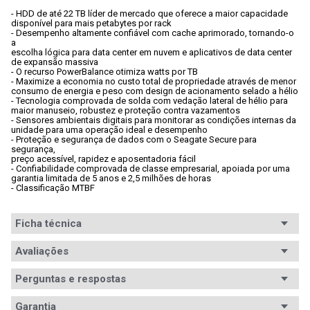
- HDD de até 22 TB líder de mercado que oferece a maior capacidade

disponível para mais petabytes por rack
- Desempenho altamente confiável com cache aprimorado, tornando-o 
a

escolha lógica para data center em nuvem e aplicativos de data center

de expansão massiva
- O recurso PowerBalance otimiza watts por TB
- Maximize a economia no custo total de propriedade através de menor

consumo de energia e peso com design de acionamento selado a hélio
- Tecnologia comprovada de solda com vedação lateral de hélio para

maior manuseio, robustez e proteção contra vazamentos
- Sensores ambientais digitais para monitorar as condições internas da

unidade para uma operação ideal e desempenho
- Proteção e segurança de dados com o Seagate Secure para 
segurança,

preço acessível, rapidez e aposentadoria fácil
- Confiabilidade comprovada de classe empresarial, apoiada por uma

garantia limitada de 5 anos e 2,5 milhões de horas
- Classificação MTBF
Ficha técnica
Conteúdo da
Avaliações
1x Unidade de armazenamento HDD
embalagem
Perguntas e respostas
Segmento
Empresarial
Avaliações
Garantia