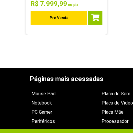
R$
7
.
999
,
99
no pix
Pré Venda
Páginas mais acessadas
Mouse Pad
Placa de Som
Notebook
Placa de Video
PC Gamer
Placa Mãe
Periféricos
Processador