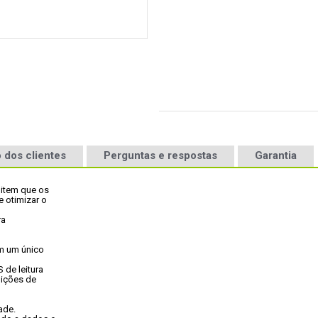
 dos clientes
Perguntas e respostas
Garantia
item que os

otimizar o

a

m um único

de leitura

ições de

ade.