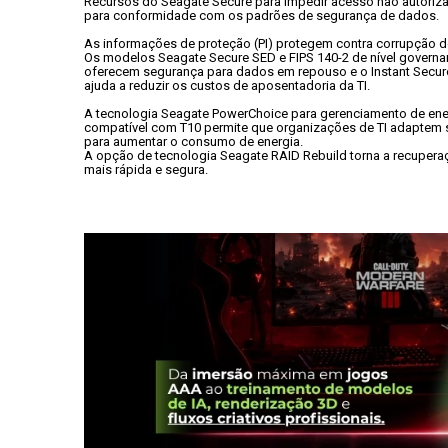
Recursos do Seagate Secure para impedir acesso não autoriza
para conformidade com os padrões de segurança de dados.
As informações de proteção (PI) protegem contra corrupção 
Os modelos Seagate Secure SED e FIPS 140-2 de nível governa
oferecem segurança para dados em repouso e o Instant Secure 
ajuda a reduzir os custos de aposentadoria da TI.
A tecnologia Seagate PowerChoice para gerenciamento de ener
compatível com T10 permite que organizações de TI adaptem 
para aumentar o consumo de energia.
A opção de tecnologia Seagate RAID Rebuild torna a recupera
mais rápida e segura.