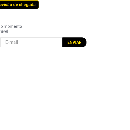
revisão de chegada
l no momento
nível
ENVIAR