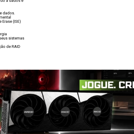
do a dados e

de dados.
mental

Erase (ISE)

gia

seus sistemas

ção de RAID
