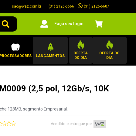
sac@waz.com.br
(31) 2126-6607
(31) 2126-6666
Faça seu login
OFERTA
OFERTA DO
PROCESSADORES
LANÇAMENTOS
DO DIA
DIA
0009 (2,5 pol, 12Gb/s, 10K
ache 128MB, segmento Empresarial.
Vendido e entregue por