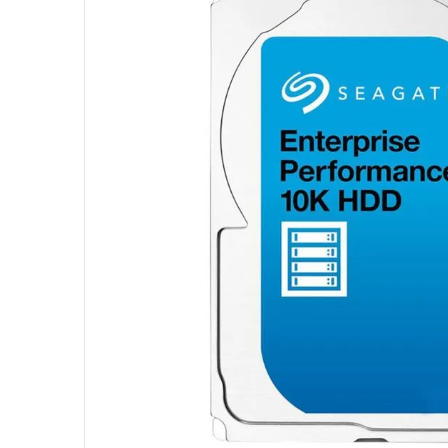
10
º
fractal