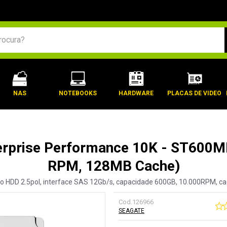
BUSCADOS
NAS
NOTEBOOKS
HARDWARE
PLACAS DE VIDEO
rprise Performance 10K - ST600MM
RPM, 128MB Cache)
 HDD 2.5pol, interface SAS 12Gb/s, capacidade 600GB, 10.000RPM, c
Cod.
126966
SEAGATE