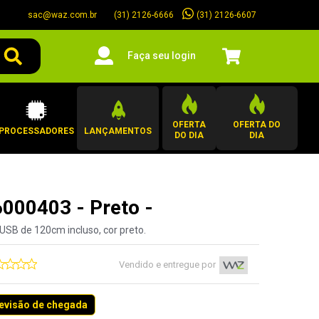
sac@waz.com.br
(31) 2126-6607
(31) 2126-6666
Faça seu login
OFERTA
OFERTA DO
PROCESSADORES
LANÇAMENTOS
DO DIA
DIA
000403 - Preto -
USB de 120cm incluso, cor preto.
Vendido e entregue por
revisão de chegada