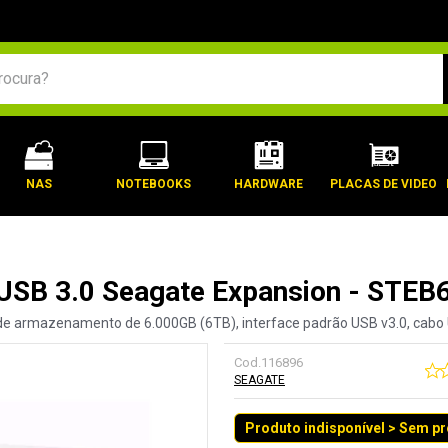
BUSCADOS
NAS
NOTEBOOKS
HARDWARE
PLACAS DE VIDEO
USB 3.0 Seagate Expansion - STEB6
 de armazenamento de 6.000GB (6TB), interface padrão USB v3.0, cabo 
Cod.
116896
SEAGATE
Produto indisponível > Sem p