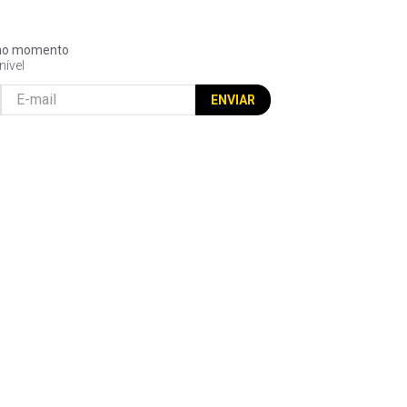
l no momento
nível
ENVIAR