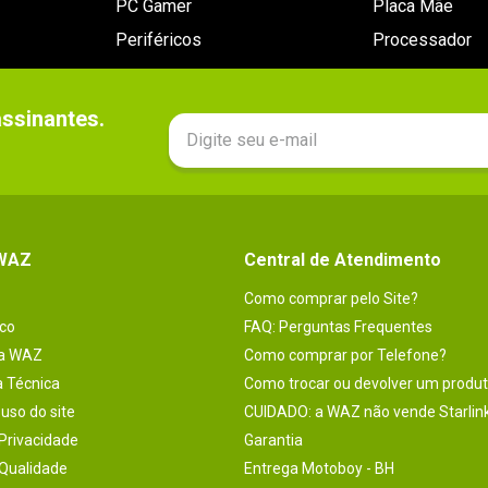
PC Gamer
Placa Mãe
Periféricos
Processador
sinantes.

 WAZ
Central de Atendimento
Como comprar pelo Site?
co
FAQ: Perguntas Frequentes
na WAZ
Como comprar por Telefone?
a Técnica
Como trocar ou devolver um produ
uso do site
CUIDADO: a WAZ não vende Starlin
 Privacidade
Garantia
 Qualidade
Entrega Motoboy - BH