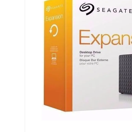
10
º
jonsbo