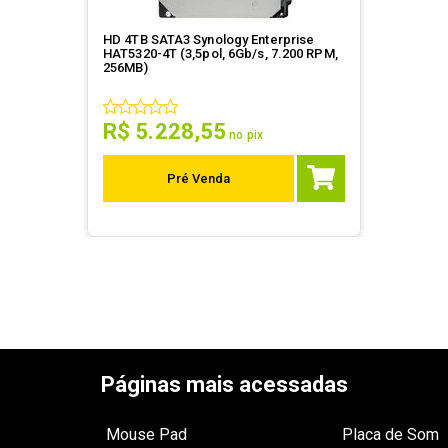
HD 4TB SATA3 Synology Enterprise
HAT5320-4T (3,5pol, 6Gb/s, 7.200 RPM,
256MB)
R$
5
.
228
,
55
no pix
Pré Venda
Páginas mais acessadas
Mouse Pad
Placa de Som