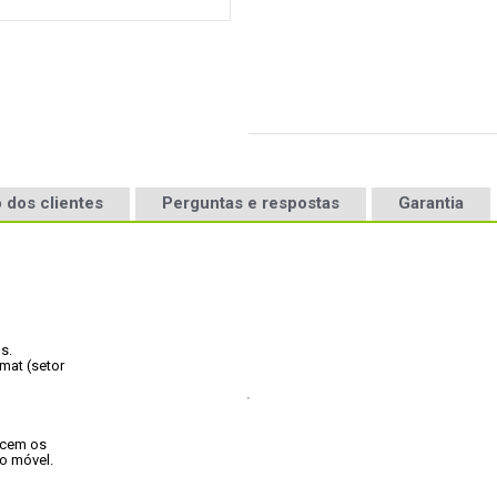
 dos clientes
Perguntas e respostas
Garantia
s.
at (setor

cem os

o móvel.