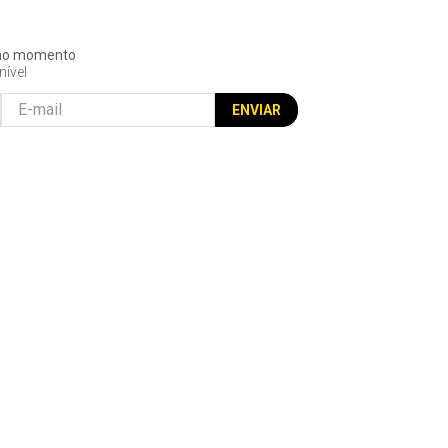
l no momento
nível
ENVIAR