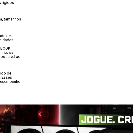
rígidos

a, tamanhos

ade de

nidades.
EBOOK:
ino, os

possível ao

ido de

 Esses

 desempenho
