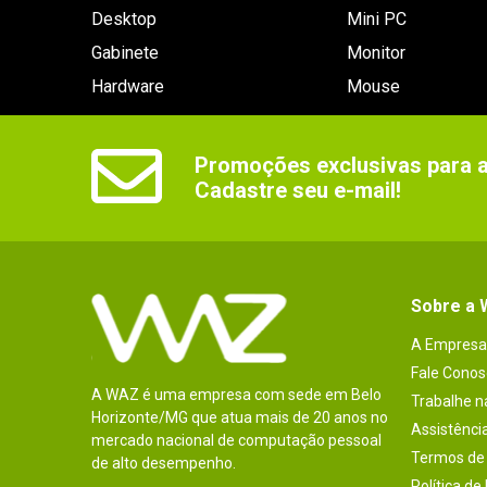
Desktop
Mini PC
Gabinete
Monitor
Hardware
Mouse
Promoções exclusivas para as
Cadastre seu e-mail!
Sobre a
A Empresa
Fale Conos
A WAZ é uma empresa com sede em Belo
Trabalhe 
Horizonte/MG que atua mais de 20 anos no
Assistênci
mercado nacional de computação pessoal
Termos de 
de alto desempenho.
Política de