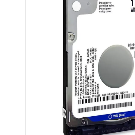
10
º
fractal