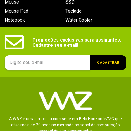
Mouse
SSD
9
º
controle
Mouse Pad
Teclado
10
º
hd
Notebook
Water Cooler
Promoções exclusivas para assinantes.

Cadastre seu e-mail!
CADASTRAR
A WAZ é uma empresa com sede em Belo Horizonte/MG que
atua mais de 20 anos no mercado nacional de computação