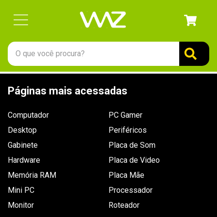
O que você procura?
TERMOS MAIS BUSCADOS
Páginas mais acessadas
1
º
gabinete
2
º
keychron
Computador
PC Gamer
3
º
teclado
Desktop
Periféricos
4
º
ssd
Gabinete
Placa de Som
Hardware
5
º
openbox
Placa de Video
Memória RAM
Placa Mãe
6
º
mouse
Mini PC
Processador
7
º
jonsbo
Monitor
Roteador
8
º
fractal