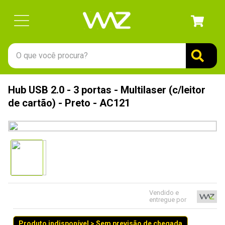
O que você procura?
TERMOS MAIS BUSCADOS
Hub USB 2.0 - 3 portas - Multilaser (c/leitor
1
º
gabinete
de cartão) - Preto - AC121
2
º
keychron
3
º
teclado
4
º
ssd
5
º
openbox
6
º
mouse
Vendido e
entregue por
7
º
fractal
8
º
hd
Produto indisponível > Sem previsão de chegada