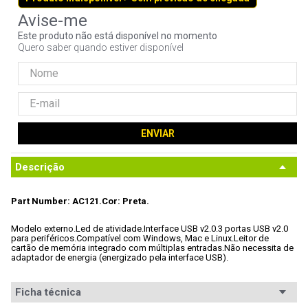
9
º
controle
Este produto não está disponível no momento
10
º
jonsbo
Quero saber quando estiver disponível
ENVIAR
Descrição
Part Number: AC121.
Cor: Preta.
Modelo externo.
Led de atividade.
Interface USB v2.0.
3 portas USB v2.0 
para periféricos.
Compatível com Windows, Mac e Linux.
Leitor de 
cartão de memória integrado com múltiplas entradas.
Não necessita de 
adaptador de energia (energizado pela interface USB).
Ficha técnica