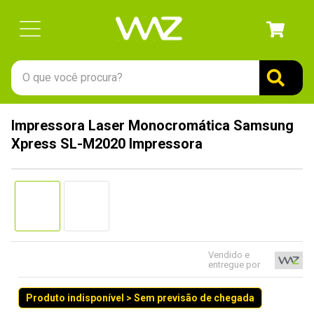
O que você procura?
TERMOS MAIS BUSCADOS
Impressora Laser Monocromática Samsung
1
º
gabinete
Xpress SL-M2020 Impressora
2
º
keychron
3
º
teclado
4
º
ssd
5
º
openbox
6
º
mouse
Vendido e
entregue por
7
º
jonsbo
Produto indisponível > Sem previsão de chegada
8
º
fractal