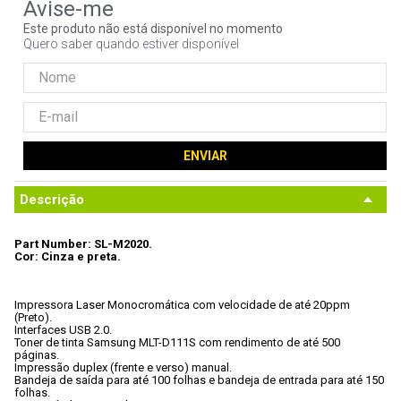
9
º
controle
Este produto não está disponível no momento
Quero saber quando estiver disponível
10
º
hd
ENVIAR
Descrição
Part Number: SL-M2020.
Cor: Cinza e preta.
Impressora Laser Monocromática com velocidade de até 20ppm 
(Preto).
Interfaces USB 2.0.
Toner de tinta Samsung MLT-D111S com rendimento de até 500 
páginas. 
Impressão duplex (frente e verso) manual.
Bandeja de saída para até 100 folhas e bandeja de entrada para até 150

folhas.