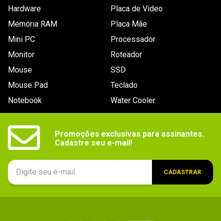
Hardware
Placa de Video
Manuseio de
- Gramatura do papel: 60 a 163g/m². 

- Impressão frente e verso: Manual. 

mídia
Memória RAM
Placa Mãe
- Dimensões máximas de papel: 7,6 x 12,7 ~ 21,59 x 
35,6cm. 

- Volume mensal de páginas recomendado: 10.000 
Mini PC
Processador
páginas.
Monitor
Roteador
Energia
Entrada do adaptador de energia: 100 ~ 240V / 50 - 
Mouse
SSD
60Hz.
Mouse Pad
Teclado
Dimensões
Não especificada.
Notebook
Water Cooler
Outras
Toner: 

- Modelo: Samsung MLT-D111S (Preto). 

informações
- Rendimento médio: 1.000 páginas.
Promoções exclusivas para assinantes.

Cadastre seu e-mail!
CADASTRAR