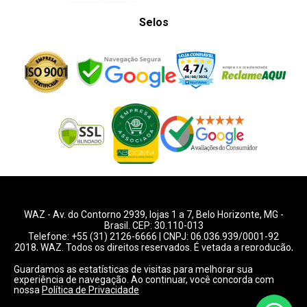
Selos
WAZ -
Av. do Contorno 2939
, lojas 1 a 7,
Belo Horizonte
,
MG
-
Brasil. CEP: 30.110-013
Telefone:
+55 (31) 2126-6666
| CNPJ: 06.036.939/0001-92
2018, WAZ. Todos os direitos reservados. É vetada a reprodução,
total ou parcial deste website.
Guardamos as estatísticas de visitas para melhorar sua
experiência de navegação. Ao continuar, você concorda com
Preços e condições de pagamentos válidos exclusivamente
nossa
Política de Privacidade
para compras pelo website.
Consulte condições na loja.