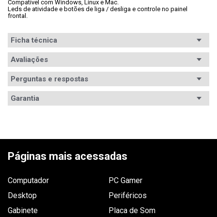
Compatível com Windows, Linux e Mac.
Leds de atividade e botões de liga / desliga e controle no painel

frontal.
Ficha técnica
Conteúdo da
Avaliações
Não especificado.
embalagem
Perguntas e respostas
Multifuncional
Sim
Avaliações
Garantia
Impressão
Sim Manual
Tem esse produto? Seja o primeiro a avaliá-lo!
frente/verso
Garantia
12 meses de garantia
Conexão
USB
ESCREVER AVALIAÇÃO
Resolução
1.200 DPI
Páginas mais acessadas
máxima
Impressão
- Velocidade (máx.): 20ppm (Preto). 

Computador
PC Gamer
- Tecnologia: Laser Monocromática.
Desktop
Periféricos
Bandeja
- De saída (máx.): 100 folhas. 

- De entrada (máx.): 150 folhas.
Gabinete
Placa de Som