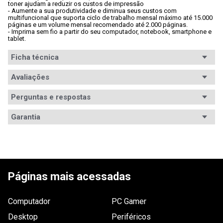
toner ajudam a reduzir os custos de impressão

- Aumente a sua produtividade e diminua seus custos com 
multifuncional que suporta ciclo de trabalho mensal máximo até 15.000 
páginas e um volume mensal recomendado até 2.000 páginas.

- Imprima sem fio a partir do seu computador, notebook, smartphone e 
tablet.
Ficha técnica
Conteúdo da
Avaliações
- 1x Multifuncional DCP-B7520DW

- 1x Cartucho de toner

embalagem
- 1x Unidade de cilindro DR-B021

Perguntas e respostas
- 1x Cabo de alimentação CA
Avaliações
Multifuncional
Garantia
Sim
Tem esse produto? Seja o primeiro a avaliá-lo!
Impressão
Sim Automático
Garantia
12 meses de garantia
frente/verso
Informações
A garantia deste produto é exercida com o fabricante 
ESCREVER AVALIAÇÃO
Modelo
desde o momento da compra. O prazo de garantia, 
Laser
de Garantia
em meses está especificado na nota fiscal. Para 
Páginas mais acessadas
maiores informações, entre em contato com o 
Voltagem
127V
fabricante pelo telefone4020 6314 / 0800 023 0568 ou 
brother.com.br/suporte-tecnico. Saiba mais em 
www.waz.com.br/garantia
.
Computador
Cor
PC Gamer
Cinza
Desktop
Periféricos
Conexão
RJ-45, USB, Wireless