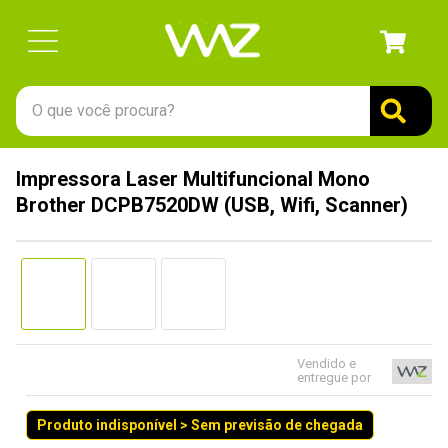
O que você procura?
TERMOS MAIS BUSCADOS
Impressora Laser Multifuncional Mono
1
º
gabinete
Brother DCPB7520DW (USB, Wifi, Scanner)
2
º
keychron
3
º
ssd
4
º
teclado
5
º
openbox
6
º
mouse
Vendido e
entregue por
7
º
jonsbo
Produto indisponível > Sem previsão de chegada
8
º
controle