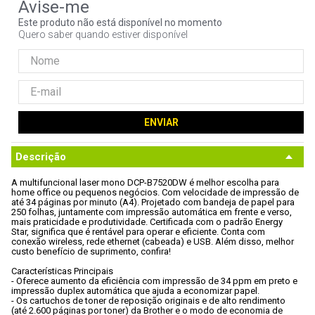
9
º
noctua
Este produto não está disponível no momento
Quero saber quando estiver disponível
10
º
fractal
ENVIAR
Descrição
A multifuncional laser mono DCP-B7520DW é melhor escolha para 
home office ou pequenos negócios. Com velocidade de impressão de 
até 34 páginas por minuto (A4). Projetado com bandeja de papel para 
250 folhas, juntamente com impressão automática em frente e verso, 
mais praticidade e produtividade. Certificada com o padrão Energy 
Star, significa que é rentável para operar e eficiente. Conta com 
conexão wireless, rede ethernet (cabeada) e USB. Além disso, melhor 
custo benefício de suprimento, confira!

Características Principais

- Oferece aumento da eficiência com impressão de 34 ppm em preto e 
impressão duplex automática que ajuda a economizar papel.

- Os cartuchos de toner de reposição originais e de alto rendimento 
(até 2.600 páginas por toner) da Brother e o modo de economia de 