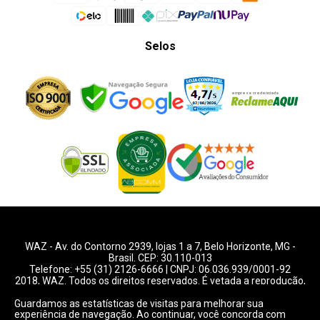
Selos
WAZ -
Av. do Contorno 2939
, lojas 1 a 7,
Belo Horizonte
,
MG
-
Brasil. CEP: 30.110-013
Telefone:
+55 (31) 2126-6666
| CNPJ: 06.036.939/0001-92
2018, WAZ. Todos os direitos reservados. É vetada a reprodução,
total ou parcial deste website.
Guardamos as estatísticas de visitas para melhorar sua
experiência de navegação. Ao continuar, você concorda com
Preços e condições de pagamentos válidos exclusivamente