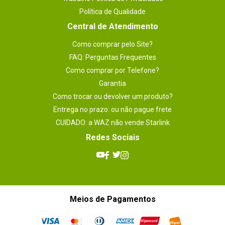
Outras
- Tipo de consumível: Cartucho de toner e unidade 
Política de Qualidade
de cilindro

informações
- Velocidade da CPU (MhZ): 600

Central de Atendimento
- LCD retroiluminado: Sim

- Compatibilidade do sistema operacional: 
Windows, Mac, Linux

Como comprar pelo Site?
- Memória padrão: 128MB

FAQ: Perguntas Frequentes
Scanner:

Como comprar por Telefone?
- Digitalização frente e verso: Não

- Resolução de varredura interpolada † (max. dpi): 
Garantia
19200 x 19200 dpi

- Aplicativo de digitalização para dispositivos 
Como trocar ou devolver um produto?
móveis: 	Brother iPrint&Scan

- Resolução de digitalização óptica (dpi máx.): 1200 
Entrega no prazo: ou não pague frete
x 1200 dpi

- Capacidade de digitalização: Monocromática e 
CUIDADO: a WAZ não vende Starlink
Colorida
Redes Sociais
Meios de Pagamentos