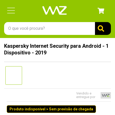
O que você procura?
TERMOS MAIS BUSCADOS
Kaspersky Internet Security para Android - 1
1
º
gabinete
Dispositivo - 2019
2
º
keychron
3
º
teclado
4
º
ssd
5
º
openbox
6
º
mouse
Vendido e
entregue por
7
º
fractal
Produto indisponível > Sem previsão de chegada
8
º
controle