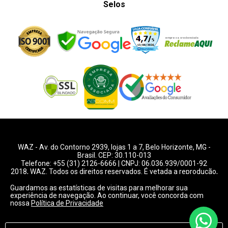
Selos
WAZ -
Av. do Contorno 2939
, lojas 1 a 7,
Belo Horizonte
,
MG
-
Brasil. CEP: 30.110-013
Telefone:
+55 (31) 2126-6666
| CNPJ: 06.036.939/0001-92
2018, WAZ. Todos os direitos reservados. É vetada a reprodução,
total ou parcial deste website.
Guardamos as estatísticas de visitas para melhorar sua
experiência de navegação. Ao continuar, você concorda com
Preços e condições de pagamentos válidos exclusivamente
nossa
Política de Privacidade
para compras pelo website.
Consulte condições na loja.