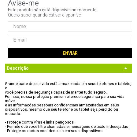
9
º
ventoinha
Este produto não está disponível no momento
Quero saber quando estiver disponível
10
º
hd
ENVIAR
Descrição
Grande parte de sua vida está armazenada em seus telefones e tablets, 
e

você precisa de segurança capaz de manter tudo seguro.
Por isso, nossa proteção premium oferece segurança para sua vida 
móvel

e as informações pessoais confidenciais armazenadas em seus

dispositivos, mesmo que seu telefone ou tablet seja perdido ou 
roubado.
- Protege contra vírus e links perigosos
- Permite que você filtre chamadas e mensagens de texto indesejadas
- Protege os dados confidenciais em seus dispositivos