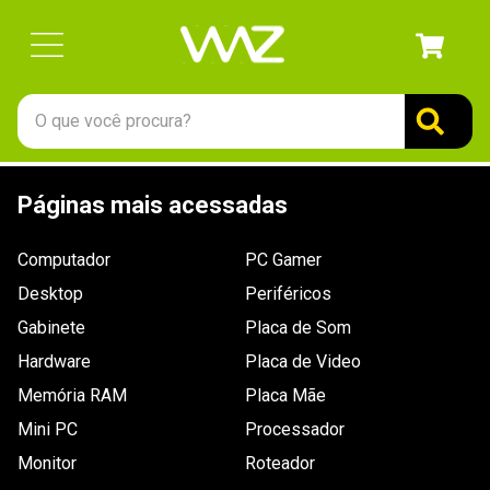
O que você procura?
TERMOS MAIS BUSCADOS
Páginas mais acessadas
1
º
gabinete
2
º
keychron
Computador
PC Gamer
3
º
ssd
Desktop
Periféricos
4
º
teclado
Gabinete
Placa de Som
Hardware
5
º
openbox
Placa de Video
Memória RAM
Placa Mãe
6
º
mouse
Mini PC
Processador
7
º
jonsbo
Monitor
Roteador
8
º
controle