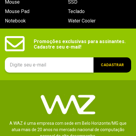
Mouse
SSD
9
º
noctua
Mouse Pad
Teclado
10
º
fractal
Notebook
Water Cooler
Promoções exclusivas para assinantes.

Cadastre seu e-mail!
CADASTRAR
A WAZ é uma empresa com sede em Belo Horizonte/MG que
atua mais de 20 anos no mercado nacional de computação