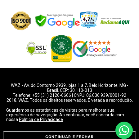
WAZ -
Av. do Contorno 2939
, lojas 1 a 7,
Belo Horizonte
,
MG
-
Brasil. CEP: 30.110-013
Telefone:
+55 (31) 2126-6666
| CNPJ: 06.036.939/0001-92
2018, WAZ. Todos os direitos reservados. É vetada a reprodução,
total ou parcial deste website.
Guardamos as estatísticas de visitas para melhorar sua
experiência de navegação. Ao continuar, você concorda com
Preços e condições de pagamentos válidos exclusivamente
nossa
Política de Privacidade
para compras pelo website.
Consulte condições na loja.
CONTINUAR E FECHAR