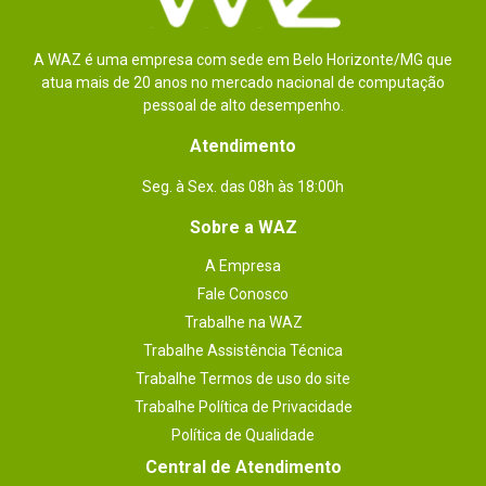
Acondicionamento: Caixa plástica não 
propagante a chamas

Sinalização: Através de LED

Peso: 40 g

A WAZ é uma empresa com sede em Belo Horizonte/MG que
Dimensões: 74 x 52 x 28 mm (A x L x E)

Classe: III

atua mais de 20 anos no mercado nacional de computação
Tecnologia de proteção: Varistor óxido de zinco 
pessoal de alto desempenho.
(MOV)

Cores: Transparente / Preto / Branco
Atendimento
Seg. à Sex. das 08h às 18:00h
Sobre a WAZ
A Empresa
Fale Conosco
Trabalhe na WAZ
Trabalhe Assistência Técnica
Trabalhe Termos de uso do site
Trabalhe Política de Privacidade
Política de Qualidade
Central de Atendimento