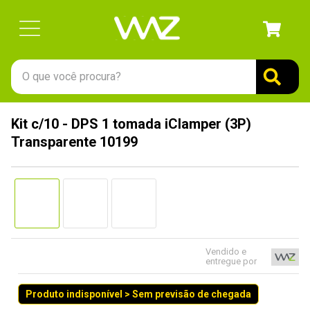
O que você procura?
TERMOS MAIS BUSCADOS
Kit c/10 - DPS 1 tomada iClamper (3P)
1
º
gabinete
Transparente 10199
2
º
keychron
3
º
teclado
4
º
ssd
5
º
openbox
6
º
mouse
Vendido e
entregue por
7
º
jonsbo
Produto indisponível > Sem previsão de chegada
8
º
fractal