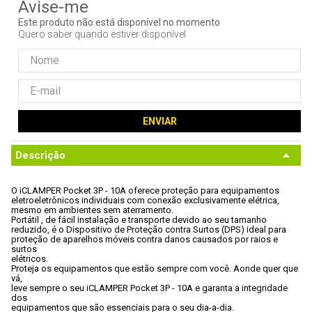
9
º
controle
Este produto não está disponível no momento
Quero saber quando estiver disponível
10
º
hd
ENVIAR
Descrição
O iCLAMPER Pocket 3P - 10A oferece proteção para equipamentos

eletroeletrônicos individuais com conexão exclusivamente elétrica,

mesmo em ambientes sem aterramento. 
Portátil , de fácil instalação e transporte devido ao seu tamanho

reduzido, é o Dispositivo de Proteção contra Surtos (DPS) ideal para

proteção de aparelhos móveis contra danos causados por raios e 
surtos

elétricos. 
Proteja os equipamentos que estão sempre com você. Aonde quer que 
vá,

leve sempre o seu iCLAMPER Pocket 3P - 10A e garanta a integridade 
dos

equipamentos que são essenciais para o seu dia-a-dia.
