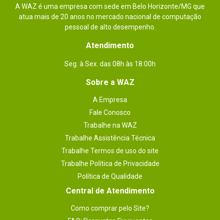
Sinalização: Através de LED com sinalização de 
A WAZ é uma empresa com sede em Belo Horizonte/MG que
proteção ativa.

Peso: 440 g

atua mais de 20 anos no mercado nacional de computação
Dimensões: 241,8 x 91,2 x 45 mm (C x L x A)

pessoal de alto desempenho.
Classe: III

Tecnologia de proteção: Varistor óxido de zinco 
(MOV)
Atendimento
Seg. à Sex. das 08h às 18:00h
Sobre a WAZ
A Empresa
Fale Conosco
Trabalhe na WAZ
Trabalhe Assistência Técnica
Trabalhe Termos de uso do site
Trabalhe Política de Privacidade
Política de Qualidade
Central de Atendimento
Como comprar pelo Site?