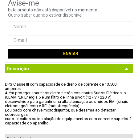
9
º
controle
Este produto não está disponível no momento
Quero saber quando estiver disponível
10
º
jonsbo
ENVIAR
Descrição
DPS Classe III com capacidade de dreno de corrente de 13.500 
amperes. 
Além proteger aparelhos eletroeletrônicos contra Surtos Elétricos, o

iCLAMPER Energia 5 é um filtro de linha Bivolt (127 V / 220 V)

desenvolvido para garantir uma alta atenuação aos ruídos EMI (sinais

eletromagnéticos) e RFI (radiofrequência).
Equipado com chave microdisjuntor, que desarma ao detectar 
sobrecargas,

curto-circuitos ou instalação de equipamentos com corrente superior à

capacidade do aparelho.
