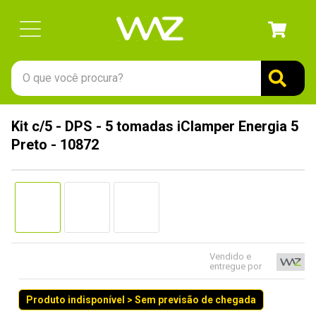
O que você procura?
TERMOS MAIS BUSCADOS
Kit c/5 - DPS - 5 tomadas iClamper Energia 5
1
º
gabinete
Preto - 10872
2
º
keychron
3
º
teclado
4
º
ssd
5
º
openbox
6
º
mouse
Vendido e
entregue por
7
º
fractal
Produto indisponível > Sem previsão de chegada
8
º
hd