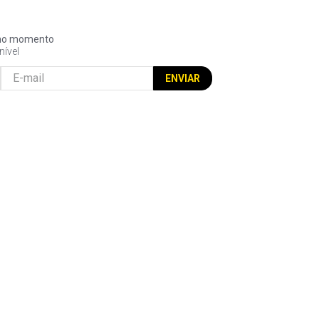
l no momento
nível
ENVIAR