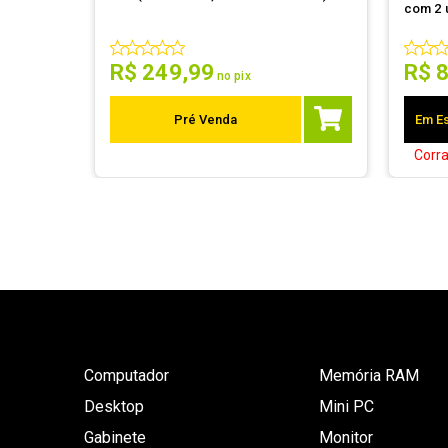
com 2 
R$
249
,
99
R$
no pix
Pré Venda
Em Es
Corr
Computador
Memória RAM
Desktop
Mini PC
Gabinete
Monitor