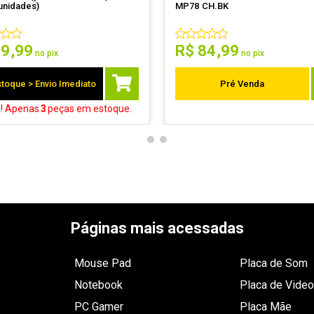
unidades)
MP78 CH.BK
89
,
99
R$
84
,
99
no pix
no pix
toque > Envio Imediato
Pré Venda
a! Apenas
3
peças
em estoque.
Páginas mais acessadas
Mouse Pad
Placa de Som
Notebook
Placa de Video
PC Gamer
Placa Mãe