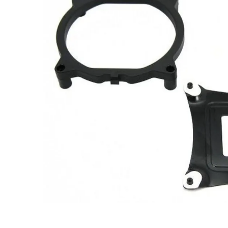
10
º
fractal