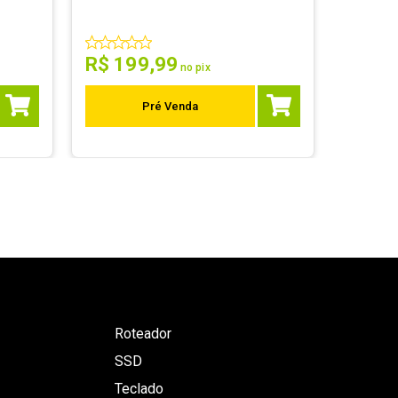
com 20 u
R$
199
,
99
R$
5
no pix
Pré Venda
Roteador
SSD
Teclado