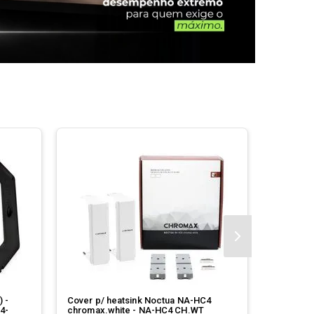
 -
Cover p/ heatsink Noctua NA-HC4
Kit Anti-
4-
chromax.white - NA-HC4 CH.WT
Noctua N