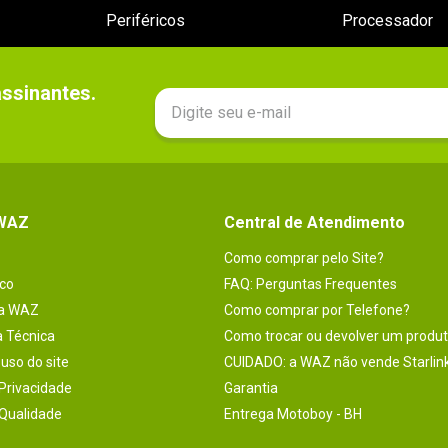
Periféricos
Processador
sinantes.

 WAZ
Central de Atendimento
Como comprar pelo Site?
co
FAQ: Perguntas Frequentes
na WAZ
Como comprar por Telefone?
a Técnica
Como trocar ou devolver um produ
uso do site
CUIDADO: a WAZ não vende Starlin
 Privacidade
Garantia
 Qualidade
Entrega Motoboy - BH