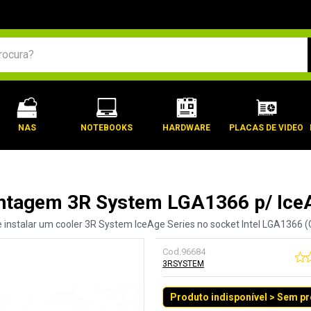
BUSCADOS
NAS
NOTEBOOKS
HARDWARE
PLACAS DE VIDEO
ntagem 3R System LGA1366 p/ Ice
 instalar um cooler 3R System IceAge Series no socket Intel LGA1366 (C
Cod.
96684
3RSYSTEM
Produto indisponível > Sem p