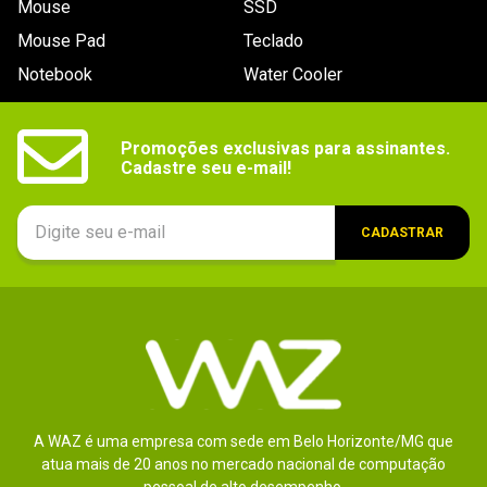
Mouse
SSD
9
º
controle
Mouse Pad
Teclado
10
º
hd
Notebook
Water Cooler
Promoções exclusivas para assinantes.

Cadastre seu e-mail!
CADASTRAR
A WAZ é uma empresa com sede em Belo Horizonte/MG que
atua mais de 20 anos no mercado nacional de computação