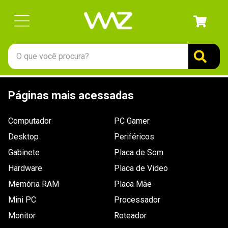
O que você procura?
TERMOS MAIS BUSCADOS
Páginas mais acessadas
1
º
gabinete
2
º
keychron
Computador
PC Gamer
3
º
teclado
Desktop
Periféricos
4
º
ssd
Gabinete
Placa de Som
Hardware
5
º
openbox
Placa de Video
Memória RAM
Placa Mãe
6
º
mouse
Mini PC
Processador
7
º
jonsbo
Monitor
Roteador
8
º
fractal